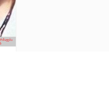
არმატება
ს
4წ.
3
00
დ
ად.