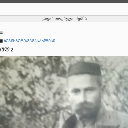
გაფართოებული ძებნა
ხევისბერი/მამასახლისი
სულ 2