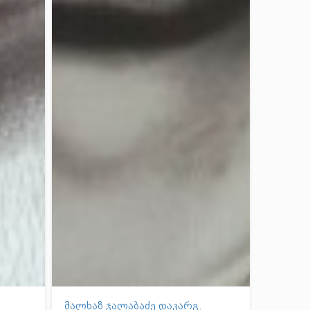
მალხაზ ჯალაბაძე დაკარგ.