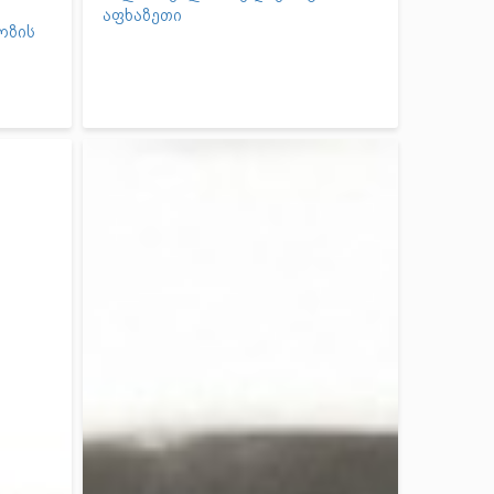
აფხაზეთი
ოზის