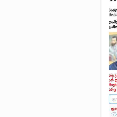
საი
მოზ
დამ
გამ
თუ 
არ 
მიუ
არც 
და
17