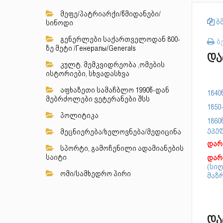
მეფე/პატრიარქი/წმიდანები/
ბმ
სინოდი
გენერლები საქართველოდან 800-
ბ
ზე მეტი /Генералы/Generals
და
კულტ. მემკვიდრეობა ,ომების
ისტორიები, სხვადასხვა
აფხაზეთი სამაჩბლო 1990წ-დან
184
მებრძოლები ვეტერანები შსს
1850
პოლიტიკა
1860
ეკე
მეცნიერება/ხელოვნება/მედიცინა
დარ
სპორტი, გამოჩენილი ადამიანების
საიტი
დარ
(სი
ომი/სამხედრო პირი
მაზრ
და