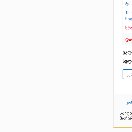
ტა
189
სი
სრ
და
ეკლ
სულ
კო
საიტი
მოზარ