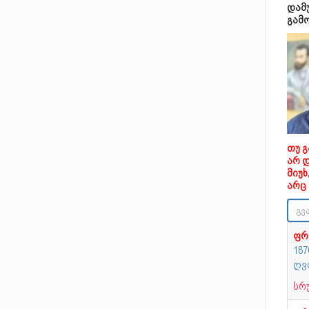
დამ
გამ
თუ 
არ 
მიუ
არც 
ფრ
18
ღვ
სრ