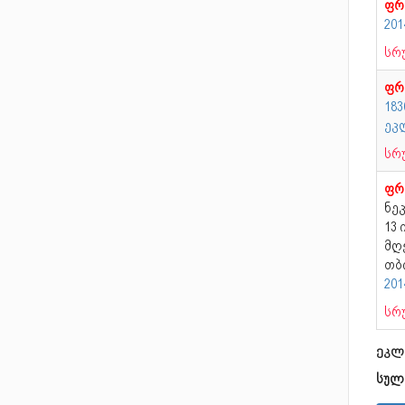
ფრ
20
სრ
ფრ
183
ეკ
სრ
ფრ
ნე
13
მღ
თბ
20
სრ
ეკლ
სულ