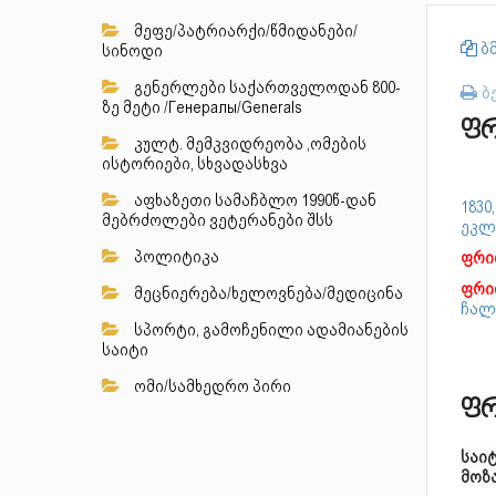
მეფე/პატრიარქი/წმიდანები/
ბმ
სინოდი
გენერლები საქართველოდან 800-
ბ
ზე მეტი /Генералы/Generals
ფრ
კულტ. მემკვიდრეობა ,ომების
ისტორიები, სხვადასხვა
აფხაზეთი სამაჩბლო 1990წ-დან
1830
მებრძოლები ვეტერანები შსს
ეკლ
პოლიტიკა
ფრი
ფრი
მეცნიერება/ხელოვნება/მედიცინა
ჩალ
სპორტი, გამოჩენილი ადამიანების
საიტი
ომი/სამხედრო პირი
ფრ
საი
მოზ