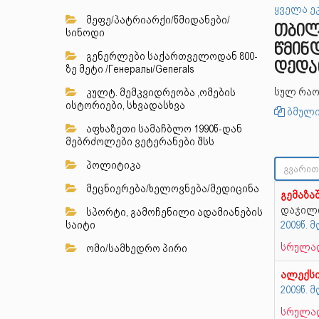
ყველა ე
მეფე/პატრიარქი/წმიდანები/
თბილ
სინოდი
წმინ
გენერლები საქართველოდან 800-
დედა
ზე მეტი /Генералы/Generals
სულ რაო
კულტ. მემკვიდრეობა ,ომების
ისტორიები, სხვადასხვა
ბმული
აფხაზეთი სამაჩბლო 1990წ-დან
მებრძოლები ვეტერანები შსს
პოლიტიკა
მეცნიერება/ხელოვნება/მედიცინა
გემაზა
დაჯილდ
სპორტი, გამოჩენილი ადამიანების
საიტი
2009წ.
სრულად
ომი/სამხედრო პირი
ალექს
2009წ.
სრულად