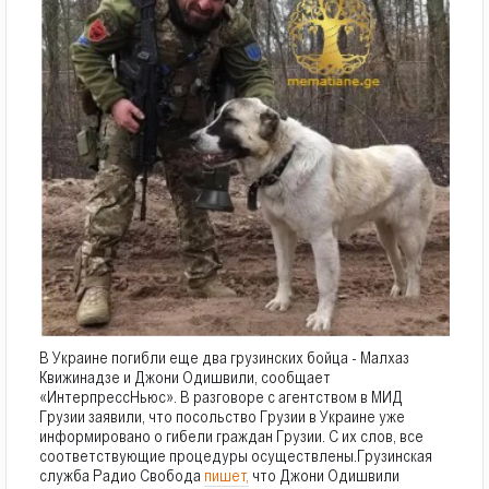
В Украине погибли еще два грузинских бойца - Малхаз
Квижинадзе и Джони Одишвили, сообщает
«ИнтерпрессНьюс». В разговоре с агентством в МИД
Грузии заявили, что посольство Грузии в Украине уже
информировано о гибели граждан Грузии. С их слов, все
соответствующие процедуры осуществлены.
Грузинская
служба Радио Свобода
пишет,
что Джони Одишвили