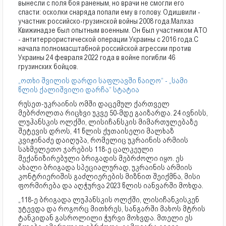
вынесли с поля боя раненым, но врачи не смогли его
спасти: осколки снаряда попали ему в голову. Одишвили -
участник российско-грузинской войны 2008 года.
Малхаз
Квижинадзе был опытным военным. Он был участником АТО
- антитеррористической операции Украины с 2016 года.
С
начала полномасштабной российской агрессии против
Украины 24 февраля 2022 года в войне погибли 46
грузинских бойцов.
„ოთხი შვილის დარდი საფლავში წაიღო“ - „სამი
წლის ქალიშვილი დარჩა“ სტატია
რუსეთ-უკრაინის ომში დაცემულ ქართველ
მებრძოლთა რიცხვი უკვე 50-მდე გაიზარდა. 24 ივნისს,
ლუჰანსკის ოლქში, ლისიჩანსკის მიმართულებაზე
შეტევის დროს, 41 წლის ქუთაისელი მალხაზ
კვიჟინაძე დაიღუპა, რომელიც უკრაინის არმიის
სახმელეთო ჯარების 118-ე ცალკეული
მექანიზირებული ბრიგადის მებრძოლი იყო. ეს
ახალი ბრიგადა სპეციალურად, უკრაინის არმიის
კონტრიერიშის გაძლიერების მიზნით შეიქმნა, მისი
ფორმირება და აღჭურვა 2023 წლის იანვარში მოხდა.
„118-ე ბრიგადა ლუჰანსკის ოლქში, ლისიჩანკისკენ
უტევდა და როგორც მითხრეს, სანგარში მახოს მტრის
ტანკიდან გასროლილი ჭურვი მოხვდა. მთელი ეს