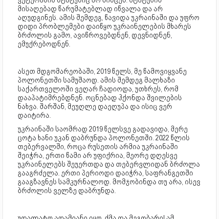
მისაღებად წარუმატებლად იწვალა და არ
აღუდგინეს. ამის შემდეგ, წავიდა უკრაინაში და უფრო
დიდი პრობლემები დაიწყო უკრაინელების მხარეს
ბრძოლის გამო, ავიწროვებდნენ, დევნიდნენ,
ემუქრებოდნენ.
ასეთ მდგომარეობაში, 2019 წელს, მე წამოვიყვანე
პოლონეთში სამუშაოდ. ამის შემდეგ მალხაზი
საქართველოში ვეღარ ჩადიოდა, უთხრეს, რომ
დააპატიმრებდნენ. ოცნებად ჰქონდა შვილების
ნახვა. შარშან, მეუღლე დაეღუპა და ისიც ვერ
დაიტირა.
უკრაინაში საომრად 2019 წელსვე გადავიდა, მერე
ცოტა ხანი უკან დაბრუნდა პოლონეთში. 2022 წლის
თებერვალში, როცა რუსეთის არმია უკრაინაში
შეიჭრა, ერთი წამი არ უფიქრია, მეორე დღესვე
უკრაინელებს შეუერთდა და თებერვლიდან ბრძოლა
გააგრძელა. ერთი პერიოდი დაიჭრა, საფრანგეთში
გააგზავნეს სამკურნალოდ. მომჯობინდა თუ არა, ისევ
ბრძოლის ველზე დაბრუნდა.
უღალატო ადამიანი იყო, ძმა და მეგობარი! ამ