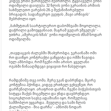
კიდევ ერთი ქართველი მებრძოლი, ტყვიაველი ჯონი
ოდიშვილი დაიღუპა. 32 წლის ჯონი უკრაინის არმიის
სახმელეთო ჯარების 28-ე მექანიზირებული
ბრიგადის, სადაზვერვო ჯგუფის „შავი არწივის“
მებრძოლი იყო.
„ბახმუტთან საარტილერიო დაბომბვაში მოყოლილა,
დაჭრილი გამოუყვანიათ, მაგრამ ვეღარ უშველეს“ -
უთხრა „ამერიკის ხმას“ ჯონი ოდიშვილის ძმამ ნოდარ
ოდიშვილმა.
„თავდაცვის ძალებში მსახურობდა, უკრაინაში ომი
რო დაიწყო კონტრაქტი გაწყვიტა და ომში წავიდა.
სულ ამბობდა, რომ ჩვენი ომი არისო. ყველანი
ოჯახში წინააღმდეგი ვიყავით რო წასულიყო.
რამდენიმე თვე იომა, მერე უკან დაბრუნდა, მცირე
კონტუზია ჰქონდა, კიდევ ერთხელ ვეხვეწეთ, რო
დარჩენილიყო. არაფრით დარჩა, ჩვენი ბიჭებისთვის
სიტყვა მაქვს მიცემული და უნდა დავბრუნდეო.
სიცოცხლით სავსე ადამიანი იყო, რომელსაც
სამშობლო უყვარდა...მეუღლე და სამი წლის
ქალიშვილი - მია დარჩა“ - ამბობს ნოდარ