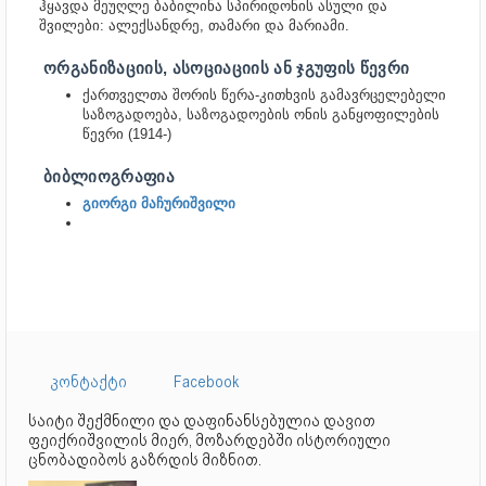
ჰყავდა
მეუღლე ბაბილინა სპირიდონის ასული და
შვილები: ალექსანდრე, თამარი და მარიამი.
ᲝᲠᲒᲐᲜᲘᲖᲐᲪᲘᲘᲡ, ᲐᲡᲝᲪᲘᲐᲪᲘᲘᲡ ᲐᲜ ᲯᲒᲣᲤᲘᲡ ᲬᲔᲕᲠᲘ
ქართველთა შორის წერა-კითხვის გამავრცელებელი
საზოგადოება, საზოგადოების ონის განყოფილების
წევრი (1914-)
ᲑᲘᲑᲚᲘᲝᲒᲠᲐᲤᲘᲐ
გიორგი მაჩურიშვილი
კონტაქტი
Facebook
საიტი შექმნილი და დაფინანსებულია დავით
ფეიქრიშვილის მიერ, მოზარდებში ისტორიული
ცნობადიბოს გაზრდის მიზნით.