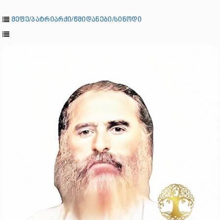
მეფე/პატრიარქი/წმიდანები/სინოდი