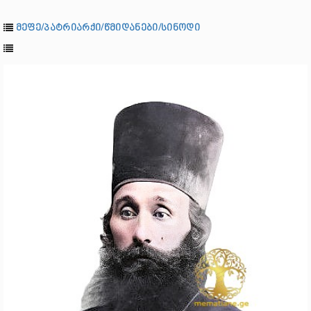
მეფე/პატრიარქი/წმიდანები/სინოდი