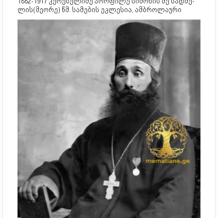
1882-1917 კერესელიძე პორფილე სიმონის ძე სად­მე­
ლის­(მე­ო­რე) წმ. სა­მე­ბის ეკ­ლე­სია, ამბროლაური