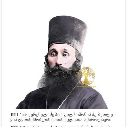
1881-1882 კერესელიძე პორფილ სიმონის ძე, ბეთ­ლე­
ვის ღვთის­მშობ­ლის შო­ბის ეკ­ლე­სია, ამბროლაური