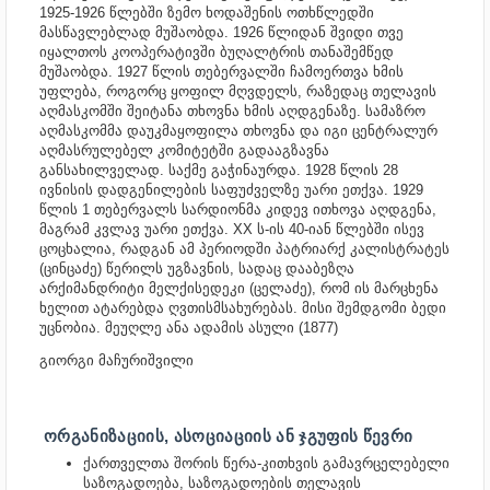
1925-1926 წლებში ზემო ხოდაშენის ოთხწლედში
მასწავლებლად მუშაობდა. 1926 წლიდან შვიდი თვე
იყალთოს კოოპერატივში ბუღალტრის თანაშემწედ
მუშაობდა. 1927 წლის თებერვალში ჩამოერთვა ხმის
უფლება, როგორც ყოფილ მღვდელს, რაზედაც თელავის
აღმასკომში შეიტანა თხოვნა ხმის აღდგენაზე. სამაზრო
აღმასკომმა დაუკმაყოფილა თხოვნა და იგი ცენტრალურ
აღმასრულებელ კომიტეტში გადააგზავნა
განსახილველად. საქმე გაჭინაურდა. 1928 წლის 28
ივნისის დადგენილების საფუძველზე უარი ეთქვა. 1929
წლის 1 თებერვალს სარდიონმა კიდევ ითხოვა აღდგენა,
მაგრამ კვლავ უარი ეთქვა. XX ს-ის 40-იან წლებში ისევ
ცოცხალია, რადგან ამ პერიოდში პატრიარქ კალისტრატეს
(ცინცაძე) წერილს უგზავნის, სადაც დააბეზღა
არქიმანდრიტი მელქისედეკი (ცელაძე), რომ ის მარცხენა
ხელით ატარებდა ღვთისმსახურებას. მისი შემდგომი ბედი
უცნობია. მეუღლე ანა ადამის ასული (1877)
გიორგი მაჩურიშვილი
ᲝᲠᲒᲐᲜᲘᲖᲐᲪᲘᲘᲡ, ᲐᲡᲝᲪᲘᲐᲪᲘᲘᲡ ᲐᲜ ᲯᲒᲣᲤᲘᲡ ᲬᲔᲕᲠᲘ
ქართველთა შორის წერა-კითხვის გამავრცელებელი
საზოგადოება, საზოგადოების თელავის