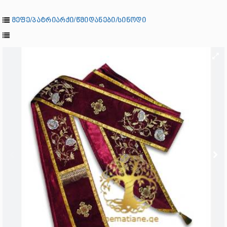
მეფე/პატრიარქი/წმიდანები/სინოდი