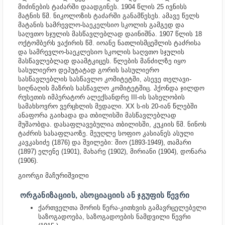
მიძინების ტაძარში დაადგინეს. 1904 წლის 25 ივნისს
მატნის წმ. ნიკოლოზის ტაძარში განამწესეს. ამავე წელს
მატანის სამრევლო-საეკელსიო სკოლის გამგედ და
საღვთო სჯულის მასწავლებლად დაინიშნა. 1907 წლის 18
ოქტომბერს ვაქირის წმ. იოანე ნათლისმცემლის ტაძრისა
და სამრევლო-საეკლესიო სკოლის საღვთო სჯულის
მასწავლებლად დაამტკიცეს. წლების მანძილზე იყო
სასულიერო დეპუტატად გორის სასულიერო
სასწავლებლის სასწავლო კომიტეტში, ასევე თელავი-
სიღნაღის მაზრის სასწავლო კომიტეტშიც. ჰქონდა ჯილდო
რუსეთის იმპერატორ ალექსანდრე III-ის სახელობის
სამახსოვრო ვერცხლის მედალი. XX ს-ის 20-იან წლებში
ანაფორა გაიხადა და თბილისში მასწავლებლად
მუშაობდა. დასაფლავებულია თბილისში, კუკიის წმ. ნინოს
ტაძრის სასაფლაოზე. მეუღლე სოფიო კასიანეს ასული
კავკასიძე (1876) და შვილები: შიო (1893-1949), თამარი
(1897) ელენე (1901), მახარე (1902), მირიანი (1904), დონარა
(1906).
გიორგი მაჩურიშვილი
ᲝᲠᲒᲐᲜᲘᲖᲐᲪᲘᲘᲡ, ᲐᲡᲝᲪᲘᲐᲪᲘᲘᲡ ᲐᲜ ᲯᲒᲣᲤᲘᲡ ᲬᲔᲕᲠᲘ
ქართველთა შორის წერა-კითხვის გამავრცელებელი
საზოგადოება, საზოგადოების ნამდვილი წევრი