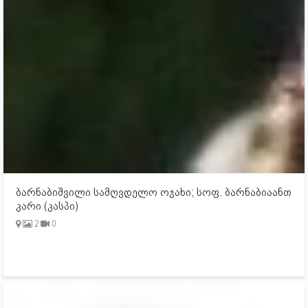
ბარნაბიშვილი სამღვდელო ოჯახი; სოფ. ბარნაბიაანთ
კარი (კასპი)
2
0