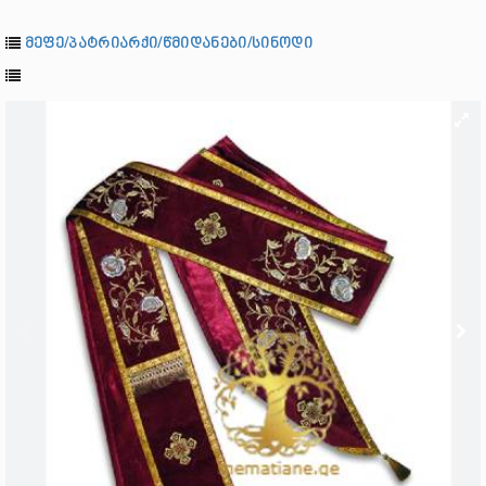
მეფე/პატრიარქი/წმიდანები/სინოდი