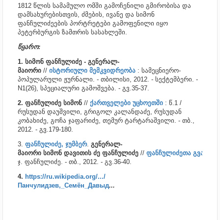
1812 წლის სამამულო ომში გამოჩენილი გმირობისა და
დამსახურებისთვის, ძმების, ივანე და სიმონ
ფანჩულიძეების პორტრეტები გამოფენილი იყო
პეტერბურგის ზამთრის სასახლეში.
წყარო:
1. სიმონ
ფანჩულიძე
-
გენერალ
-
მაიორი
//
ისტორიული
მემკვიდრეობა
: სამეცნიერო-
პოპულარული ჟურნალი. - თბილისი, 2012. - სექტემბერი. -
N1(26), სპეციალური გამოშვება. - გვ.35-37.
2. ფანჩულიძე
სიმონ
//
ქართველები
უცხოეთში
: წ.1 /
რუსუდან დაუშვილი, გრიგოლ კალანდაძე, რუსუდან
კობახიძე, გოჩა ჯაფარიძე, თემურ ტარტარაშვილი. - თბ.,
2012. - გვ.179-180.
3.
ფანჩულიძე
,
ჯუმბერ
.
გენერალ
-
მაიორი
სიმონ
დავითის
ძე
ფანჩულიძე
//
ფანჩულიძეთა
გვარი
/
ჯ. ფანჩულიძე. - თბ., 2012. - გვ.36-40.
4.
https://ru.wikipedia.org/.../
Панчулидзев,_Семён_Давыд
...