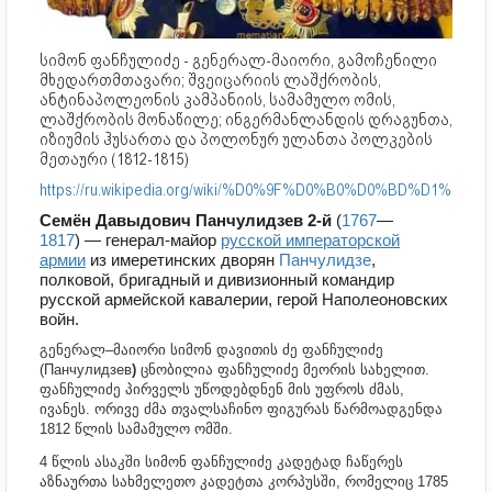
სიმონ ფანჩულიძე - გენერალ-მაიორი, გამოჩენილი
მხედართმთავარი; შვეიცარიის ლაშქრობის,
ანტინაპოლეონის კამპანიის, სამამულო ომის,
ლაშქრობის მონაწილე; ინგერმანლანდის დრაგუნთა,
იზიუმის ჰუსართა და პოლონურ ულანთა პოლკების
მეთაური (1812-1815)
https://ru.wikipedia.org/wiki/%D0%9F%D0%B0%D0%B
Семён Давыдович Панчулидзев 2-й
(
1767
—
1817
) — генерал-майор
русской императорской
армии
из имеретинских дворян
Панчулидзе
,
полковой, бригадный и дивизионный командир
русской армейской кавалерии, герой Наполеоновских
войн.
გენერალ–მაიორი სიმონ დავითის ძე ფანჩულიძე
(Панчулидзев
)
ცნობილია ფანჩულიძე მეორის სახელით.
ფანჩულიძე პირველს უწოდებდნენ მის უფროს ძმას,
ივანეს. ორივე ძმა თვალსაჩინო ფიგურას წარმოადგენდა
1812 წლის სამამულო ომში.
4 წლის ასაკში სიმონ ფანჩულიძე კადეტად ჩაწერეს
აზნაურთა სახმელეთო კადეტთა კორპუსში, რომელიც 1785