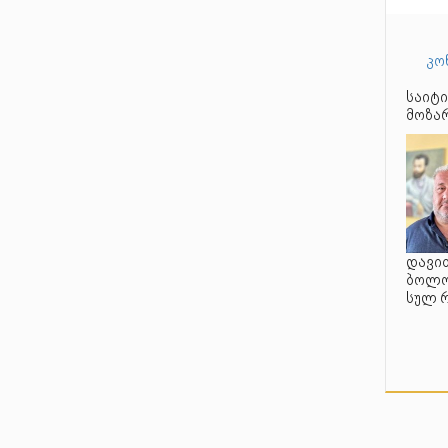
კო
საიტი
მოზარ
დავით
ბოლო 
სულ 