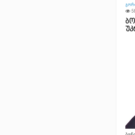
გორ
ბო
უკ
ბონდ