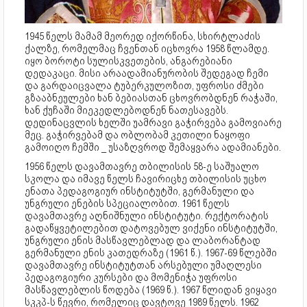
1945 წელს მამამ მეორედ იქორწინა, სხირტლაძის
ქალზე, რომელმაც ჩვენთან იცხოვრა 1958 წლამდე.
იყო ბოროტი სულისკვეთების, ანგარებიანი
დედაკაცი. მისი არაადამიანურობის შედეგად ჩემი
და გარდაიცვალა ტუბერკულოზით, უფროსი ძმები
გზააბნეულები ხან ბებიასთან ცხოვრობდნენ რაჭაში,
ხან ქუჩაში მიეკედლებოდნენ ნათესავებს.
დედინაცვლის ხელში უამრავი გაჭირვება გამოვიარე
მეც. გაჭირვებამ და ობლობამ კეთილი ნაყოფი
გამოიღო ჩემში _ უსაზღვროდ შემაყვარა ადამიანები.
1956 წელს დავამთავრე თბილისის 58-ე საშუალო
სკოლა და იმავე წელს ჩავირიცხე თბილისის უცხო
ენათა პედაგოგიურ ინსტიტუტში, გერმანული და
უნგრული ენების სპეციალობით. 1961 წელს
დავამთავრე აღნიშნული ინსტიტუტი. რექტორატის
გადაწყვეტილებით დატოვებულ ვიქენი ინსტიტუტში,
უნგრული ენის მასწავლებლად და ლაბორანტად
გერმანული ენის კათედრაზე (1961 წ.). 1967-69 წლებში
დავამთავრე ინსტიტუტთან არსებული უმაღლესი
პედაგოგიური კურსები და მომენიჭა უფროსი
მასწავლებლის წოდება (1969 წ.). 1967 წლიდან ვიყავი
სკკპ-ს წევრი, რომელიც დავტოვე 1989 წელს. 1962