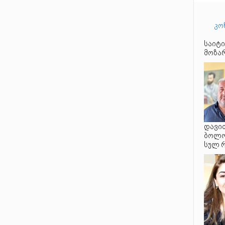
კო
საიტი
მოზარ
დავით
ბოლო 
სულ 