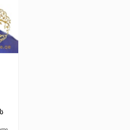
ს
ელი