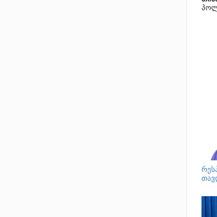
პოლ
რეს
თავ