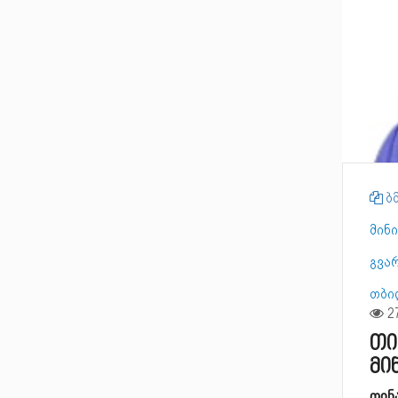
ბმ
მინ
გვა
თბი
თი
მი
თინ