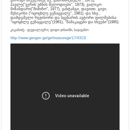
გიორგი მიქელაძე("მე, გამომძიებელი", 1971),
პავლე("ვერის უბნის მელოდიები", 1973), ვალიკო
მიზანდარი("მიმინო", 1977), ვახტანგი, დავითი, გივი,
მუსიკოსი ("იცოცხლე გენაცვალე", 1981), და სხვ.;
დამდგმელი რეჟისორი და
სცენარის ავტორი
ფილმებისა:
"იცოცხლე გენაცვალე"(1981), "მამაკაცები და სხვები"(1985).
კიკაბიძე - დედალაური, დიდი ჯიხაიში, საჯავახო
http://www.geogen.ge/ge/treasurege/17/4313/