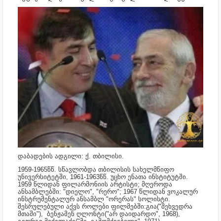
დაბადების ადგილი: ქ. თბილისი.
1959-1965წწ. სწავლობდა თბილისის სახელმწიფო
უნივერსიტეტში,
1961-1963წწ. უცხო ენათა ინსტიტუტში.
1959
წლიდან ფილარმონიის არტისტი; მღეროდა
ანსამბლებში: "დიელო", "რერო"; 1967
წლიდან ვოკალურ
ინსტრუმენტალურ ანსამბლ "ორერას"
სოლისტი.
შ
ესრულებული აქვს როლები ფილმებში:გია("შეხვედრა
მთაში"), ბენჟამენ ღლონტი("არ დაიდარდო", 1968),