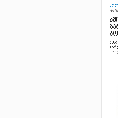
სოხ
ამ
გა
პო
ამირ
გარ
სოხ