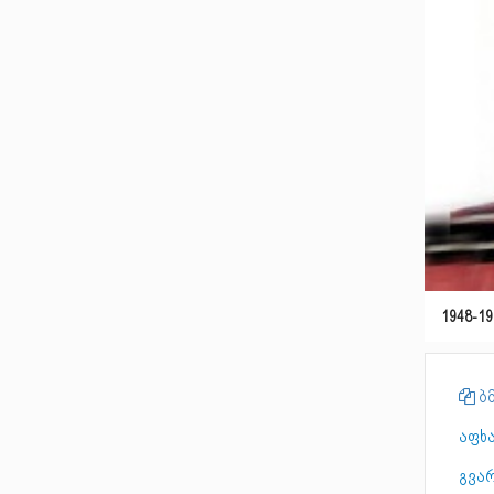
1948-19
ბმ
აფხ
გვარ