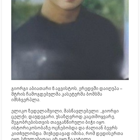
გიორგი აბიათარი 8 აგვისტოს, ერედვში დაიღუპა –
მტრის ჩამოგდებულმა კასეტურმა ბომბმა
იმსხვერპლა.
ელიკო ზედელაშვილი, მასწავლებელი: „გიორგი
ცელქი, დაუდეგარი, უსაზღვროდ კაცთმოყვარე,
მეგობრებისთვის თავგანწირული ბიჭი იყო.
ისტორიკოსობაზე ოცნებობდა და ძალიან ბევრს
კითხულობდა. მიუხედავად იმისა, რომ დედისერთა
იყო, სრულებითაც არ იყო ჩაკეტილი.