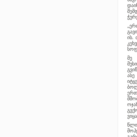
დაი
შემ
ჭურ
„ერ
გავ
ის.
კეხ
სოფ
მე
მუს
გვი
ასე
იტყ
ბოლ
ერთ
მშო
ოჯა
გვქ
ვიყ
წლი
მოჰ
გარ