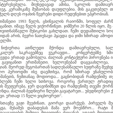
ნტერესებულა. მიუხედავად ამისა, სკოლის დამთავრ
დეგ, კერამიკაზე მუშაობას დაუფლებია. მის გაკეთებულ თ
ჭელს დღეს ოჯახის წევრები დიდი რუდუნებით ეპყრობიან.
თმანეთი 1993 წელს, ცხინვალის რაიონში, სოფელ ძარწ
იცანით. იმავე წელს ვიქორწინეთ. ჯიმშერი 20 წლის იყო, მე –
 თვითნასწავლი მუსიკოსი გახლდათ. ჩემი დედამთილი ს
ვიდან არის, ბევრი ნათესავი ჰყავდა და ჯიმი ხშირად ამოდ
ელში.
 ნიჭიერთა ათწლედი მქონდა დამთავრებული, ხალ
იკალურ საკრავებზეც ვუკრავდი... კონცერტებზე ხშ
წევდა ერთად გამოსვლა. ძალიან კონტაქტური პიროვნება იყ
 გავიცანით ერთმანეთი. ხელოვნებამ დაგვაახლოვა,
ვიან. მეორედ მეგობართან სადღესასწაულო სუფრაზე შევხვ
ო პერიოდში ისე დაემთხვა, რომ ხშირად ვნახულო
მანეთს, ჩემთანაც მოდიოდა... გაცნობიდან რამდენიმე თვ
ბლებს ჩემი ხელი სთხოვა. როგორც ქართულ ტრადი
ხს შეეფერება, ჯერ დავინიშნეთ და რამდენიმე თვეში ქორ
ონდა. ძალიან ბედნიერი წლები გავატარეთ... უბედნიერესი 
ავი. ერთად 15 წელი ვიცხოვრეთ“.
სთავზე ვაჟი შეეძინათ, გიორგი დაარქვეს. პირველს მ
ყვა, მესამეს დაბადებას მამა ვერ მოესწრო... რატი მ
დაცვალების შემდეგ მოევლინა ქვეყანას. გოგოს მოლოდ