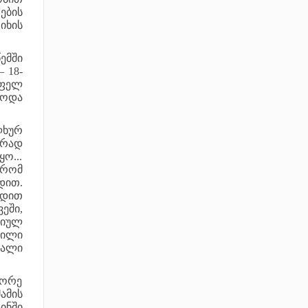
ების
იხის
ემში
 18-
ოფელ
იოდა
ხურ
ირად
ო...
 რომ
დით.
ბდით
ეში,
ციულ
წილი
ქალი
ეორე
ამის
ინში