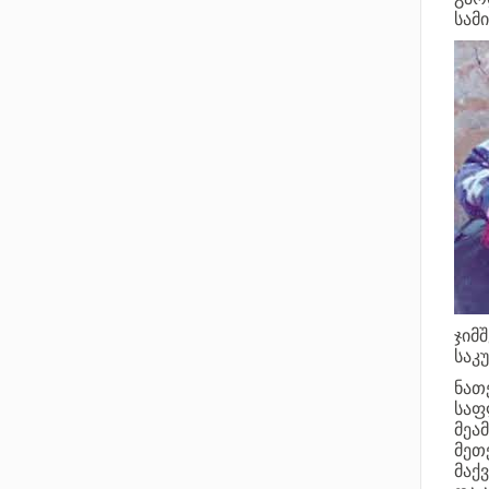
სამ
ჯიმ
საკ
ნათ
საფ
მეა
მეთ
მაქ