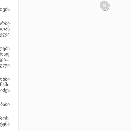
თვის
არში
ლთან
სვლა
ლებს
ერად
ა...
წელი
ონში
ნაში
იძეს
ბაში
როს,
ტყმა