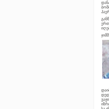
დან
ბომ
ჰაე
გან
ერთ
იღებ
ჯიმ
დაი
დედ
ვაჟ
იზრ
საკ