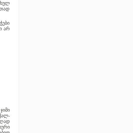
რხულ
რთად
ჭები
ი არ
ჯიმი
ქალ-
აღად
ხური
ობით