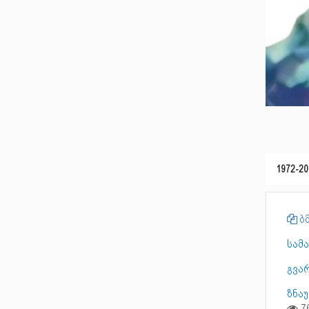
1972-20
ბმ
სამ
გვა
ზნა