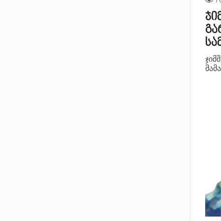
ჯი
გა
სა
ჯიმ
მამა