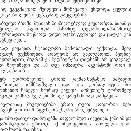
ახლა რაღა მომკლავსო. ძალიან ბედნიერი იყო...
ად ვგეგმავდით შვილების მომავალს. უნდოდა, ყველას
ი განათლება მიეცა, გზაზე დაეყენებინა...
საბავშვო ბაღში, მუსიკის მასწავლებლად ვმუშაობდი. სანამ ჯ
ტრაქტით წავიდოდა, მანამდე დედამთილ-მამამთი
ოვრობდით. საკმაოდ დიდი ოჯახი გვქონდა და ცალკე გა
ვწყვიტეთ...
გად ვიყავით. სტაბილური შემოსავალი გვქონდა. შვი
ავალს ვუქმნიდით. არაფერს არ ვაკლებდით. ბედნი
ოვრობდით, მაგრამ ეს ბედნიერება დიდხანს არ დაგვცალდ
ში წელიწადი და 10 თვე იმსახურა, აგვისტოში ორი 
ულდებოდა“.
შერ ტოროშელიძე გორის ჯავშან-სატანკო ბატალი
ხურობდა. გამნაღმველი იყო და კონფლიქტის ზო
ლინებით წასვლა ხშირად უწევდა. ათმეთაურ ტოროშელ
ავალი გამნაღმველები პრაქტიკაზე ხშირად დაჰყავდა.
ივლისსაც მივლინებაში ერთი თვით კოდორის ხეო
ზავნეს. გორში 20 აგვისტოს უნდა დაბრუნებულიყო...
ა ომი დაიწყო და რუსებმა სოფელ ნულს შეუტიეს, ჯიმი ამ დ
ჯარისკაცთან ერთად, იქ იმყოფებოდა. პირველი დარ
ელ ნულს მიაყენეს.