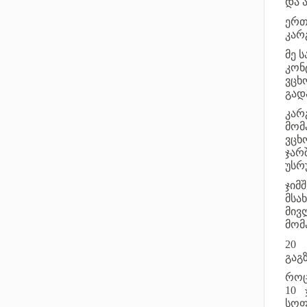
და 
ერთ
კარგ
მე 
კონ
ვცხ
გადა
კარ
მომ
ვცხ
ჯარ
უსრ
ჯიმ
მსა
მივ
მომ
20 
გაგ
როც
10 
სოფ