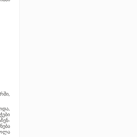
რში,
ოდა,
ჭები
ჩენ-
ნება
ყოლა