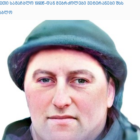
ეთი სამაჩბლო 1990წ-დან მებრძოლები ვეტერანები შსს
ჩაბლო