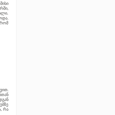
მისი
რში,
ილი.
ოდა.
ქრომ
ვით.
ნთან
დგან
ებზე
, რა