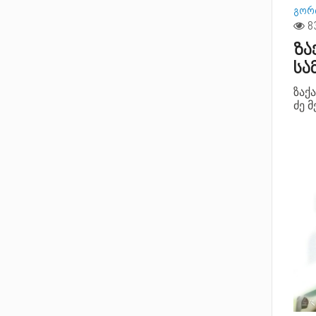
გორ
ზა
სა
ზაქ
ძე
მ