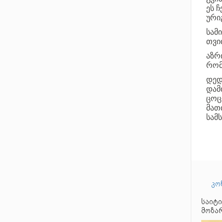
ეს 
ური
სამ
თვი
აზრ
რომ
დედ
და
ცოც
მა
სამ
კო
საიტი
მოზარ