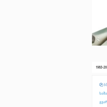
1983-20
ბმ
სამ
გვა