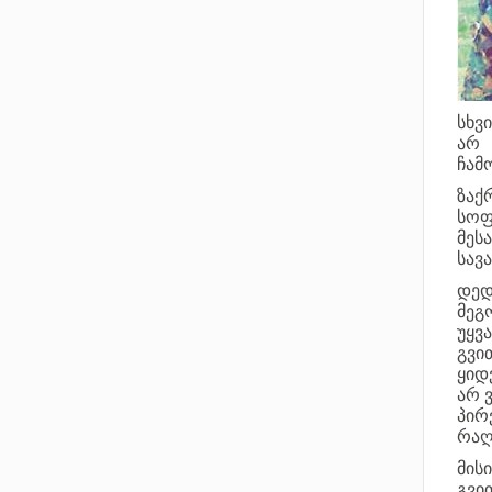
სხვ
არ 
ჩამ
ზაქ
სოფ
მეს
სავ
დედ
მეგ
უყვ
გვი
ყიდ
არ 
პირ
რაღ
მის
გვი