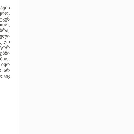
ავის
ყოო.
ტკენ
ითო,
ხრა,
თელი
ეული
ოგორ
ებში
ბიო.
 იყო
ი არ
თლაც