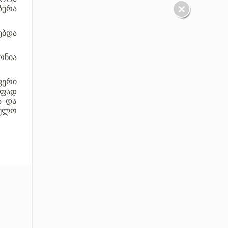
ზურა
ებდა
ონია
ფერი
ფად
ა და
ულო