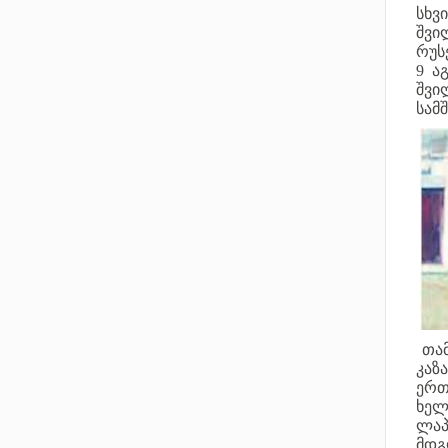
სხვ
შვი
რუს
9 ა
შვი
სამ
თა
კაზ
ერთ
ხელ
ლაპ
მდგ