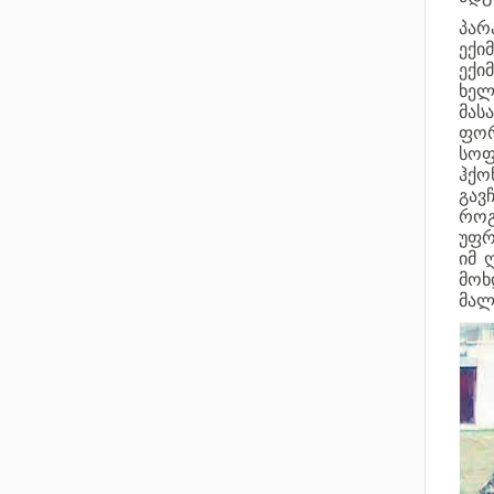
პარ
ექი
ექი
ხელ
მას
ფორ
სოფ
ჰქო
გავ
როგ
უფრ
იმ 
მოხ
მალ