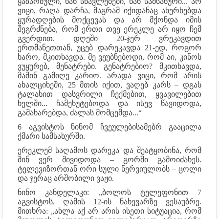
ყაზარმული, ხან სწავლებები, ხან სამსახური... არ
ვიცი, რაღა დარჩა, მაგრამ იქიდანაც ახერხებდა
ყურადღების მოქცევას და არ მქონდა იმის
შეგრძნება, რომ ერთი თვე ერეკლე არ იყო ჩემ
გვერდით. დღეში 20-ჯერ ვრეკავდით
ერთმანეთთან, უცებ დარეკავდა 21-ედ, როგორ
ხარო, მკითხავდა. მე ვეუბნებოდი, რომ აი, კინოს
ვუყურებ, მენატრები. გენატრებიო? მკითხავდა,
მაშინ გამიღე კარიო. არადა ვიცი, რომ არის
ახალციხეში, 25 მთის იქით, ვაღებ კარს – დგას
ტალახით დასვრილი ჩექმებით, ყვავილებით
ხელში... ჩამეხუტებოდა და ისევ წავიდოდა,
გამახარებდა, ძალას მომცემდა...“
6 აგვისტოს ნინომ ჩვეულებისამებრ გააცილა
ქმარი სამსახურში.
ერეკლემ საღამოს დარეკა და შეატყობინა, რომ
შინ ვერ მივიდოდა – გორში გამოიძახეს.
ტელევიზორთან ორი სული ნერვიულობს – ცოლი
და ჯერაც არშობილი ვაჟი.
ნინო კანდელაკი: „ბოლოს ტელეფონით 7
აგვისტოს, ღამის 12-ის ნახევარზე ვესაუბრე.
მითხრა: „ახლა აქ არ არის ისეთი სიტუაცია, რომ