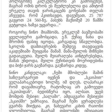
პოლიგონზე კალკულატორს კი გამოიყენებ,
მაგრამ ომის დროს ეს შეუძლებელია და ამიტომ
ერეკლე თავის ჯარისკაცებს გონებაში თვლას
აჩვევდა. რომ ჰკითხავდი, დავუშვათ, 25 787
გავყოთ 24 560-ზე, პასუხს მაქსიმუმ 20 წამში
გეტყოდა. ხაზვა უყვარდა...“
როგორც ნინო მიამბობს, ერეკლემ ბავშვობაში
ყველაფერი გამოსცადა, ე.წ. ქუჩაც ნახა და
შრომის ფასიც იცოდა, კარგადაც სწავლობდა.
სკოლის დამთავრების შემდეგ თავდაცვის
აკადემიაში შეიყვანა მამამ. მამა-შვილის მიზნები
გადაიკვეთა. შვილს შეიარაღება აინტერესებდა,
მამას უნდოდა, შვილი ქუჩისთვის მოერიდებინა
და ბიჭი ჯარს გაეზარდა. გაუზარდა კიდეც.
ნინო კანდელაკი: „ჩემი მშობლები მაშინ
საზღვარგარეთ იყვნენ და „სკაიპით“
ველაპარაკებოდი ხოლმე. იმ დღეს, ლაპარაკი
რომ დავამთავრე, რატომღაც არ გამოვედი
„სკაიპიდან“, ბედისწერა იყო, ალბათ. უცებ
მომდის მესიჯი: „სალამი“. ამდაგვარი მესიჯები
„სკაიპში“ უამრავია, მაგრამ ჩემი ყურადღება
გვარმა მიიქცია. კი, ნახევარი კახის რაიონი
ყულოშვილია, მაგრამ თბილისში იშვიათად