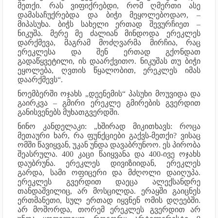
მეთქი. რას ვიფიქრებდი, რომ ღმერთი ასე
დამასაჩუქრებდა და ბიჭი მეყოლებოდაო, –
მიპასუხა. ბიჭს სახელი ერთად შევურჩიეთ –
ნიკუშა. მერე მე ძალიან მინდოდა ერეკლეს
დარქმევა, მაგრამ მოძღვარმა მირჩია, რაც
ერეკლესა და შენ ერთად გქონდათ
გადაწყვეტილი, ის დაარქვითო. ნიკუშას თუ ბიჭი
ეყოლება, ღვთის წყალობით, ერეკლეს იმას
დაარქმევს“.
ნოემბერში ოჯახს „დეენემის“ პასუხი მოუვიდა და
გაირკვა – გმირი ერეკლე გმირების გვერდით
განისვენებს მუხათგვერდში.
ნინო კანდელაკი: „ხშირად მიკითხავს: როცა
მეთაური ხარ, რა ფუნქციები გაქვს-მეთქი? ვისაც
ომში წავიყვან, უკან უნდა დავაბრუნოო. ეს პირობა
შეასრულა. 400 კაცი წაიყვანა და 400-ივე ოჯახს
დაუბრუნა. ერეკლეს დივიზიიდან, ერეკლეს
გარდა, სამი ოფიცერი და მძღოლი დაიღუპა.
ერეკლეს გვერდით დაეცა ალექსანდრე
თანდაშვილიც, არ მოსცილდა. ერაყში გაიცნეს
ერთმანეთი, სულ ერთად იყვნენ ომის დღეებში.
არ მოშორდა, თორემ ერეკლეს გვერდით არ