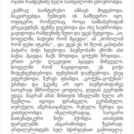
ოჯახი რამდენიმე წელი საინგილოში ცხოვრობდა.
„უამრავ საინტერესო ამბავს მიყვებოდა,
მაკვირვებდა. ჩემთვის ის სამხედრო იყო,
ოფიცერი, რომელსაც, როცა სამსახურიდან
ურეკავდნენ, ფეხზე დგებოდა და ისე საუბრობდა.
გავიდოდა რამდენიმე წუთი და უცებ მეტყოდა, „აი,
სოფელში, ბაჭიები რომ მყავდა“, ან „ბოჩოლამ
რომ ფეხი იტკინა“... და უცებ ეს 30 წლის კაპიტანი
პატარა ბიჭი ხდებოდა. ბავშვობაში ეზოში ასი
ბაჭია ჰყავდა, ზაქს ზრდიდა, გოჭებს ზრდიდა...
ერთი გოჭი ლეკვივით ჰყავდა მიჩვეული.
სოფელში რომ ჩავიდოდით, ეს გოჭი
მიუცუხცუხდებოდა, ფეხებთან დაუწვებოდა, ესეც
ეფერებოდა, ზურგს ფხანდა, „გოჭუნა-გოჭუნას“
ეძახდა და ჭკუაზე არ იყო. ბავშვობიდანვე
საოცრად მშრომელი ყოფილა, დედას გვერდში
ედგა, მაგრამ ამას მისთვის სწავლაში ხელი არ
შეუშლია. იცოდა ფრანგული, გერმანული,
თურქული, აზერბაიჯანული, რუსული, წერდა და
კითხულობდა ინგლისურადაც. საოცარი
მათემატიკური ნიჭი ჰქონდა. ათასების
ფარგლებში ანგარიშობდა ზეპირად.
არტილერისტებს სულ სჭირდებათ გამოთვლა.