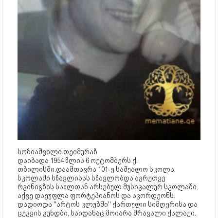
სოზიაშვილი თეიმურაზ
დაიბადა 1954 წლის 6 ოქტომბერს ქ.
თბილისში.დაამთავრა 101-ე საშუალო სკოლა.
სკოლაში სწავლისას სწავლობდა აგრეთვე
რკინიგზის სახლთან არსებულ მუსიკალურ სკოლაში.
აქვე დაეუფლა ფორტეპიანოს და აკორდეონს.
დადიოდა ''არტოს კლუბში'' ქართული სიმღერისა და
ცეკვის გუნდში, საიდანაც მოიარა მრავალი ქალაქი.