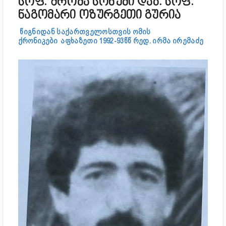
სოფ. შრომა სოხუმი დაბ. სოფ.
ნაგომარი ოზურგეთი გურია
წიგნიდან საქართველოსთვის
ომის
ქრონიკები
აფხაზეთი 1992-93წწ რედ. ირმა ირემაძე