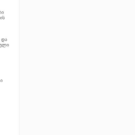
რი
ის
 და
მელი
ი