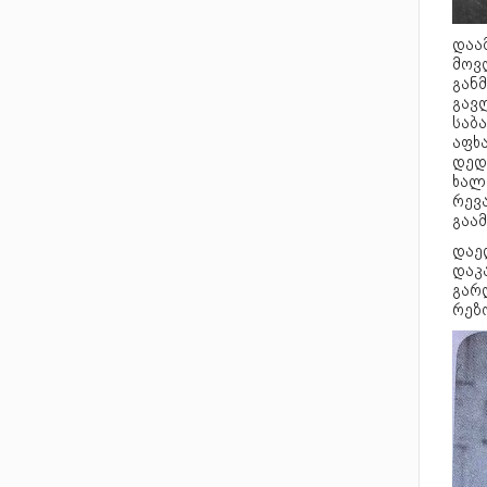
დაა
მოვ
გან
გავ
საბ
აფხ
დედ
ხალხ
რევა
გაამ
დაე
დაკ
გარ
რეზ