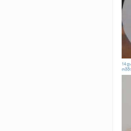
14 
ომშ