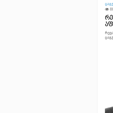
ცაგ
რე
აფ
რევა
ცაგ