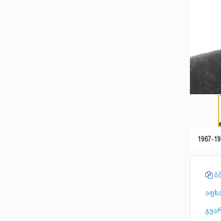
1967-19
ბმ
აფხ
გვა