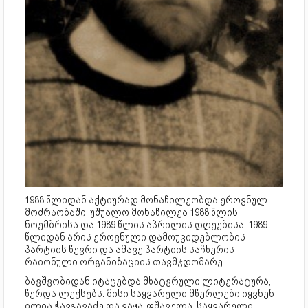
1988 წლიდან აქტიურად მონაწილეობდა ეროვნულ
მოძრაობაში. უშუალო მონაწილეა 1988 წლის
ნოემბრისა და 1989 წლის აპრილის დღეებისა, 1989
წლიდან არის ეროვნული დამოუკიდებლობის
პარტიის წევრი და ამავე პარტიის საჩხერის
რაიონული ორგანიზაციის თავმჯდომარე.
ბავშვობიდან იტაცებდა მხატვრული ლიტერატურა,
წერდა ლექსებს. მისი საყვარელი მწერლები იყვნენ
ილია ჭავჭავაძე და ვაჟა-ფშაველა, საყვარელი.