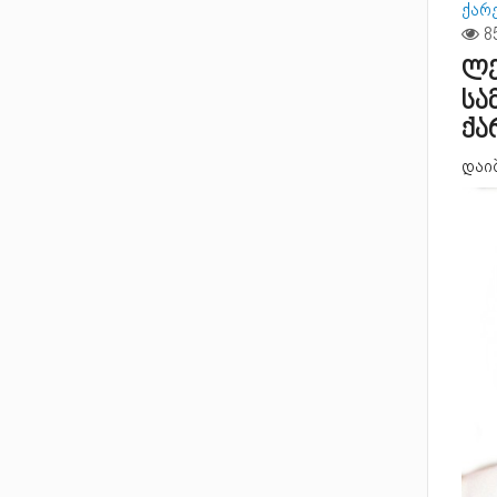
ქარ
ლე
სა
ქ
დაი