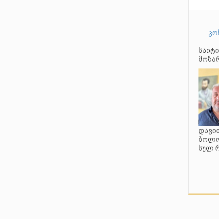
კო
საიტი
მოზარ
დავით
ბოლო 
სულ 