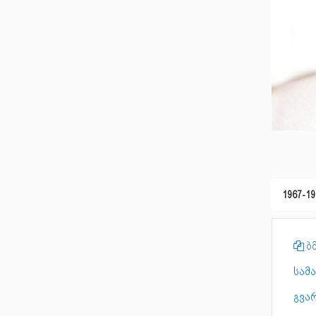
1967-19
ბმ
სამ
გვა