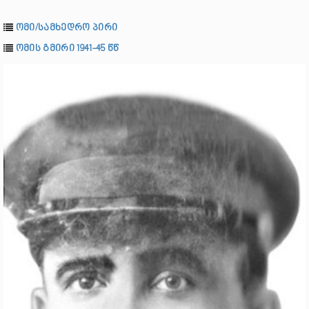
ომი/სამხედრო პირი
ომის გმირი 1941-45 წწ