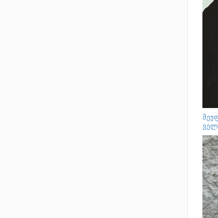
მეუფ
ველ