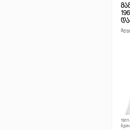
მა
19
და
მღვდ
1911
ბეთ