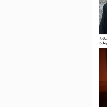
მამ
სახე