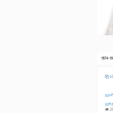
1874-19
ბმ
გვა
გურ