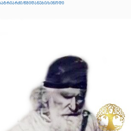
პატრიარქი/წმიდანები/სინოდი