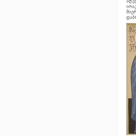
აღკვ
იოა
მიე
დაბ