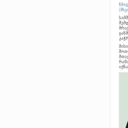
წმიდ
(მხე
სამ
შემ
მრა
გან
კაჭ
მისი
შოთ
მთა
რამ
იქნა