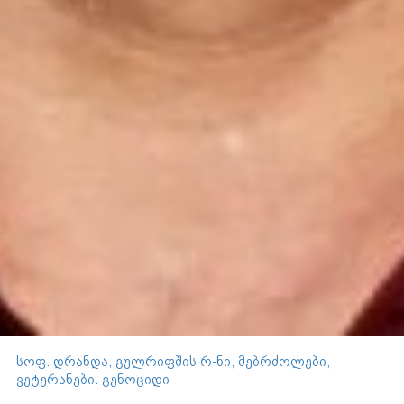
სოფ. დრანდა, გულრიფშის რ-ნი, მებრძოლები,
ვეტერანები. გენოციდი