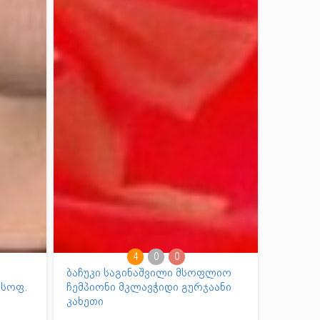
4
0
0
ბაჩუკი საგინაშვილი მსოფლიო
 სოფ.
ჩემპიონი მკლავჭიდი გურჯაანი
კახეთი