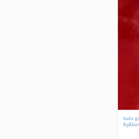
საბა 
ჩემპი