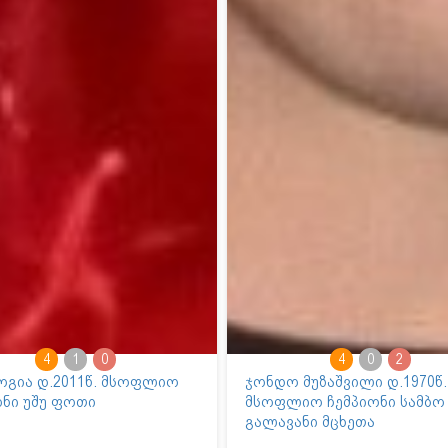
4
1
0
4
0
2
გოგია დ.2011წ. მსოფლიო
ჯონდო მუზაშვილი დ.1970წ.
ონი უშუ ფოთი
მსოფლიო ჩემპიონი სამბო
გალავანი მცხეთა