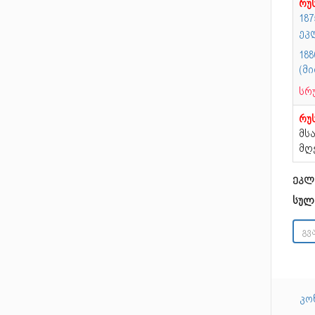
რუ
187
ეკ
18
(მი
სრ
რუ
მსა
მღ
ეკლ
სულ
კო