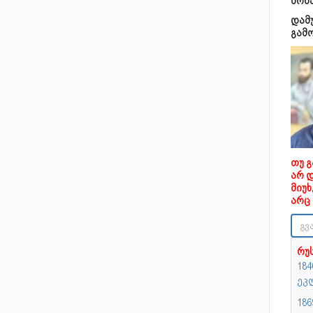
მოზ
დამ
გამ
თუ 
არ 
მიუ
არც 
რუ
18
ეკ
186