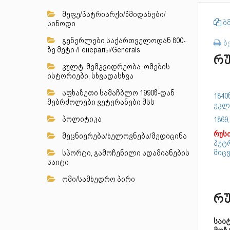
მეფე/პატრიარქი/წმიდანები/
ბმ
სინოდი
გენერლები საქართველოდან 800-
ბ
ზე მეტი /Генералы/Generals
რუ
კულტ. მემკვიდრეობა ,ომების
ისტორიები, სხვადასხვა
აფხაზეთი სამაჩბლო 1990წ-დან
184
მებრძოლები ვეტერანები შსს
ეკლ
პოლიტიკა
1869
რუს
მეცნიერება/ხელოვნება/მედიცინა
პეტ
მიც
სპორტი, გამოჩენილი ადამიანების
საიტი
ომი/სამხედრო პირი
რუ
საი