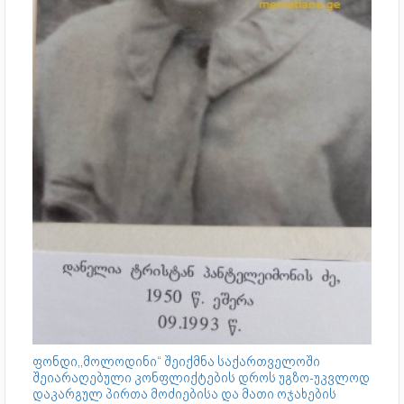
ფონდი,,მოლოდინი“ შეიქმნა საქართველოში
შეიარაღებული კონფლიქტების დროს უგზო-უკვლოდ
დაკარგულ პირთა მოძიებისა და მათი ოჯახების