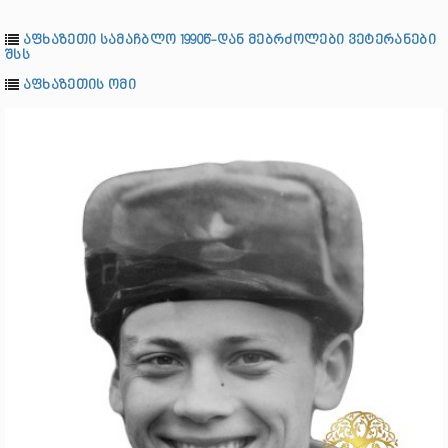
აფხაზეთი სამაჩბლო 1990წ-დან მებრძოლები ვეტერანები
შსს
აფხაზეთის ომი