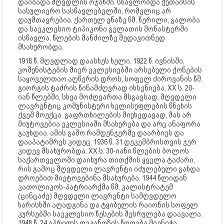
დაიბადა მღვდლის ოჯახში. სწავლობდა ქუთაისის
სასულიერო სასწავლებელში, რომელიც არ
დაუმთავრებია. ქართულ ენაზე წმ. წერილი, გალობა
და საეკლესიო ტიპიკონი გელათის მონასტერში
ისწავლა. წლების მანძილზე მედავითნედ
მსახურობდა.
1918 წ. მღვდლად დაასხეს ხელი. 1922 წ. ივნისში,
კომუნისტების მიერ ეკლესიებში არსებული ქონების
საყოველთაო აღწერის დროს, სოფელ ძიროვანის წმ.
გიორგის ტაძრის წინამძღვრად იხსენიება. XX ს. 20-
იან წლებში, სხვა მოძღვართა მსგავსად, მღვდელი
ლავრენტიც კომუნისტური ხელისუფლების წნეხის
ქვეშ მოექცა. გაფრთხილების მიუხედავად, მას არ
მიუტოვებია ეკლესიაში მსახურება და არც ანაფორა
გაუხდია. ამის გამო რამდენჯერმე დაარბიეს და
დააპატიმრეს კიდეც. 1936 წ. 31 დეკემბრისთვის ჯერ
კიდევ მსახურობდა. XX ს. 30-იანი წლების ბოლოს
საქართველოში დაიხურა თითქმის ყველა ტაძარი,
რის გამოც მღვდელი ლავრენტი იძულებული გახდა
დროებით მიეტოვებინა მსახურება. 1944 წლიდან
კათოლიკოს-პატრიარქმა წმ. კალისტრატემ
(ცინცაძე) მღვდელი ლავრენტი სამღვდელო
ხარისხში აღადგინა და ტყიბულის რაიონის სოფელ
კურსებში საეკლესიო წესების შესრულება დაავალა.
1948 წ. 24 აპრილს დეკანოზის წოდება მიენიჭა.