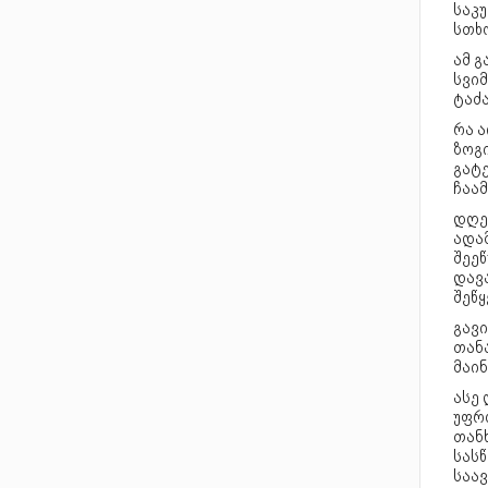
საკუ
სთხო
ამ 
სვიმ
ტაძა
რა 
ზოგი
გატე
ჩაამ
დღე
ადა
შეეწ
დავა
შეწ
გავ
თან
მაინ
ასე
უფრ
თანხ
სას
საა