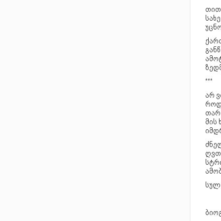
თითქ
სახ
უცნო
ქარ
გან
ამოტ
ზედმ
***
არ ვ
როდ
თარი
მის 
იმდ
ძნე
ღვთ
სტრი
ამობ
სულ 
ბიო