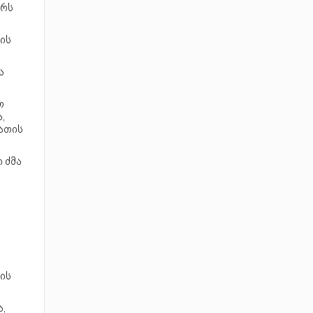
არს
ის
ა
თ
,
ათის
 ძმა
ის
,