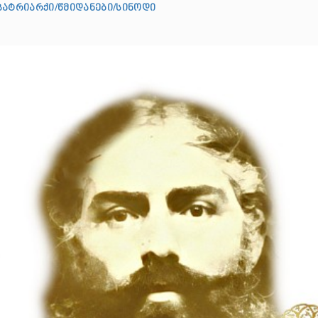
პატრიარქი/წმიდანები/სინოდი