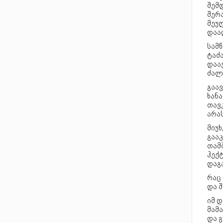
შემ
შერა
მეუ
დაა
სამწ
ტაძა
დაა
ძალა
გაავ
ხანა
თავკ
არას
მიუხ
გააკ
თამბ
ჰექტ
დაგა
რაც
და შ
იმ დ
მამ
და 