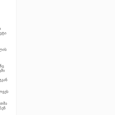
ა
მეტი
ფლის
ნც
ეში
უკან
ოვეს
რთმა
ნენ