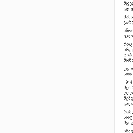
მღვ
გლე
მამა
გარ
სწო
ეკლ
როგ
ირკვ
ტიპ
მონ
ღვთ
სოფ
191
შერა
დედ
შემდ
გადა
რამ
სოფ
შვი
იმავ