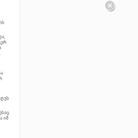
ის
ა,
ვერ
ს
.
და
რ
დღეს
ესაც
ა იმ