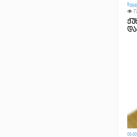
ზუგ
ქუ
და
05.0