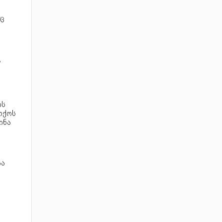
აც
,
ის
თქოს
ინა
აა