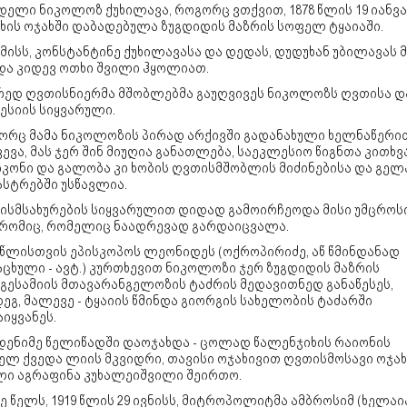
დელი ნიკოლოზ ქუხილავა, როგორც ვთქვით, 1878 წლის 19 იანვ
ხის ოჯახში დაბადებულა ზუგდიდის მაზრის სოფელ ტყაიაში.
მისს, კონსტანტინე ქუხილავასა და დედას, დუდუხან უბილავას მ
და კიდევ ოთხი შვილი ჰყოლიათ.
რედ ღვთისნიერმა მშობლებმა გაუღვივეს ნიკოლოზს ღვთისა დ
ესიის სიყვარული.
ორც მამა ნიკოლოზის პირად არქივში გადანახული ხელნაწერი
ევა, მას ჯერ შინ მიუღია განათლება, საეკლესიო წიგნთა კითხვა
იკონი და გალობა კი ხობის ღვთისმშობლის მიძინებისა და გელ
ასტრებში უსწავლია.
ისმსახურების სიყვარულით დიდად გამოირჩეოდა მისი უმცროსი
რომიც, რომელიც ნაადრევად გარდაიცვალა.
4 წლისთვის ეპისკოპოს ლეონიდეს (ოქროპირიძე, აწ წმინდანად
ცხული - ავტ.) კურთხევით ნიკოლოზი ჯერ ზუგდიდის მაზრის
გესამიის მთავარანგელოზის ტაძრის მედავითნედ განაწესეს,
ეგ, მალევე - ტყაიის წმინდა გიორგის სახელობის ტაძარში
იყვანეს.
დენიმე წელიწადში დაოჯახდა - ცოლად წალენჯიხის რაიონის
ელ ქვედა ლიის მკვიდრი, თავისი ოჯახივით ღვთისმოსავი ოჯახ
ლი აგრაფინა კუხალეიშვილი შეირთო.
ე წელს, 1919 წლის 29 ივნისს, მიტროპოლიტმა ამბროსიმ (ხელაია