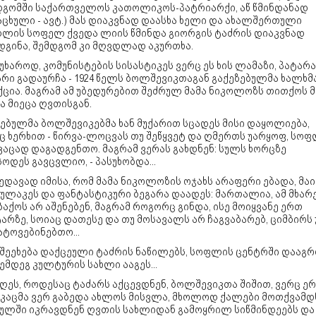
დგომში საქართველოს კათოლიკოს-პატრიარქი, აწ წმინდანად
ცხული - ავტ.) მას დიაკვნად დაასხა ხელი და ახალშერთული
ღლის სოფელ ქვედა ლიის წმინდა გიორგის ტაძრის დიაკვნად
დგინა, შემდგომ კი მღვდლად აკურთხა.
უხაროდ, კომუნისტების სისასტიკეს ვერც ეს ხის ლამაზი, პატარა
რი გადაურჩა - 1924 წელს ბოლშევიკთაგან გაქეზებულმა ხალხმ
ქცია. მაგრამ ამ უბედურებით შეძრულ მამა ნიკოლოზს თითქოს 
 მიეცა ღვთისგან.
ებულმა ბოლშევიკებმა ხან მუქარით სცადეს მისი დაყოლიება,
ც ხერხით - წირვა-ლოცვას თუ შეწყვეტ და ღმერთს უარყოფ, სო
აცად დაგადგენთო. მაგრამ ვერას გახდნენ: სულს ხორცზე
ოდეს გავცვლიო, - პასუხობდა...
ედავად იმისა, რომ მამა ნიკოლოზის ოჯახს არაფერი ებადა, მაი
ულაკეს და ფანტასტიკური ბეგარა დაადეს: მართალია, ამ მხარ
აქოს არ აშენებენ, მაგრამ როგორც გინდა, ისე მოიყვანე ერთ
არზე, სოიაც დათესე და თუ მოსავალს არ ჩაგვაბარებ, ციმბირს 
ტოვებინებთო...
 შეეხება დაქცეული ტაძრის ნაწილებს, სოფლის ცენტრში დააგრ
ემდეგ კულტურის სახლი ააგეს...
ღეს, როდესაც ტაძარს აქცევდნენ, ბოლშევიკთა შიშით, ვერც ე
აკაცმა ვერ გაბედა ახლოს მისვლა, მხოლოდ ქალები მოთქვამდ
გულში იკრავდნენ ღვთის სახლიდან გამოყრილ სიწმინდეებს და