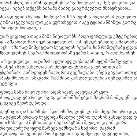
თარ სახლებში აბინავებდნენ... არც მოძღვარი ემეტებოდათ და
ვეს - იქნებ თქვენს ბინაში მაინც გააგრძელოთ მსახურებაო...
განსაცდელში მყოფი მოძღვარი 1925 წელს, ყოვლადსამღვდელო
ეონის (ჭელიძე) ლოცვა-კურთხევით, ისევ ტყაიის წმინდა გიორგ
რში გადმოიყვანეს...
აღარ გადახდა თავს მამა ნიკოლოზს: ზოგი ფარულად ემტერებოდ
ც - აშკარად, ხან შეურაცხყოფდნენ, ხან ემდურებოდნენ, მაგრამ 
ხეს... ხშირად მიჰყავდათ ზუგდიდის ჩეკაში, ხან რამდენიმე დღე
წყვდევდნენ, მაგრამ მღვდლობაზე უარი მაინც ვერ ათქმევინეს..
 არ გავიდოდა, საღამოს ხელისუფლებისგან სულმოწამლული
მიანები მათ სახლთან არ მისულიყვნენ და ყვირილით არ
უხებინათ - გამოვიდეს ნიკო, რას გვემალება, უნდა გავპარსოთ 
პატიმროთო... ამგვარი რამ მისი გარდაცვალების შემდგომაც ა
ყვეტილა.
იდოდა მამა ნიკოლოზი, ადამიანის სახედაკარგულ
ასოფლელებს როგორღაც დააშოშმინებდა, მაგრამ მომდევნო 
ც იგივე მეორდებოდა...
 დევნილი და საარსებო წყაროს მოკლებული მოძღვარი ერთ დღ
ოს ვაჟთან ერთად ზუგდიდს წასულა ურმით ღვინის გასაყიდად დ
ით საზრდოს შესაძენად, მაგრამ გზაში შეუძლოდ გამხდარა.
წრაფო ქირურგიული ჩარევა გამხდარა საჭირო, მაგრამ
ვადმყოფოში ექიმებს რომ გაუგიათ, ავადმყოფი მღვდელიაო,