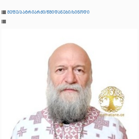
მეფე/პატრიარქი/წმიდანები/სინოდი