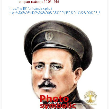
генерал-майор с 30.06.1915
https://ria1914.info/index.php?
title=%D0%96%D0%B3%D0%B5%D0%BD%D1%82%D0%B8_%D