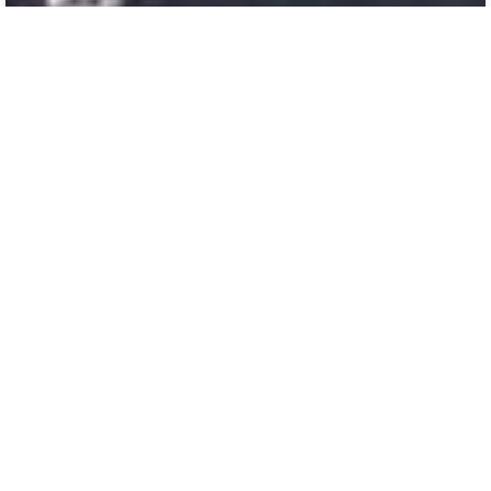
ჟღენტი - გვარის 21 ღვთისმსახური
1
0