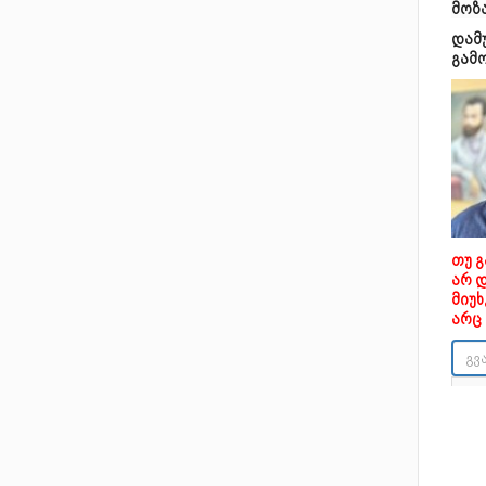
მოზ
დამ
გამ
თუ 
არ 
მიუ
არც 