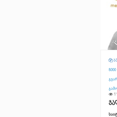
ბმ
8000
გვა
გამ
ჯა
საი