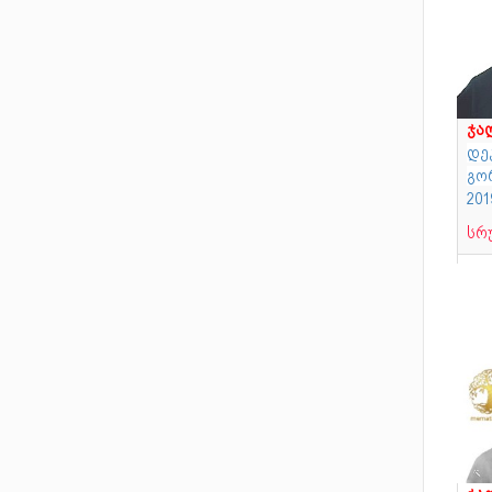
ჯა
დე
გო
20
სრ