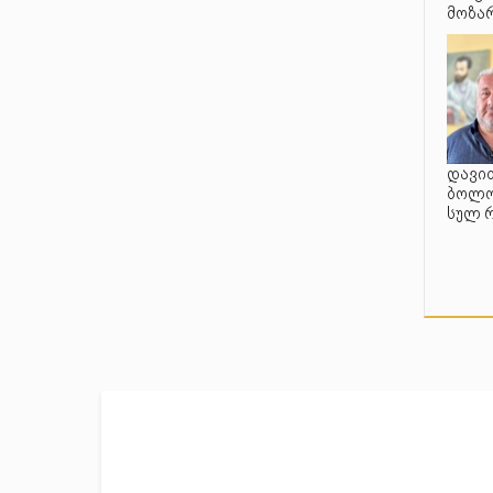
მოზარ
დავით
ბოლო 
სულ 