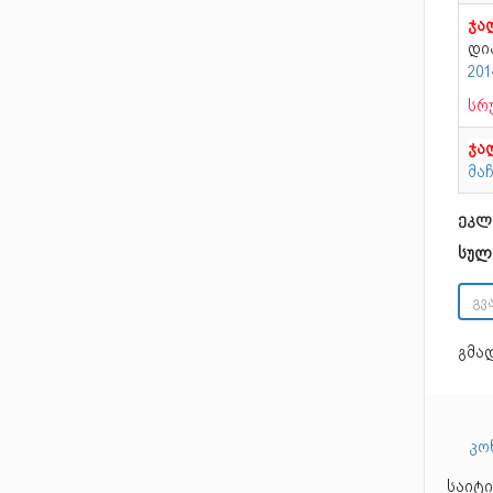
ჯა
დი
20
სრ
ჯა
მა
ეკლ
სულ
გმა
კო
საიტი