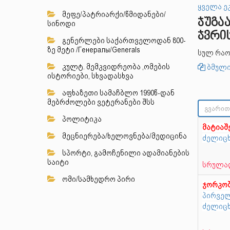
ყველა ე
მეფე/პატრიარქი/წმიდანები/
ჯუგა
სინოდი
ჯვრი
გენერლები საქართველოდან 800-
ზე მეტი /Генералы/Generals
სულ რაო
კულტ. მემკვიდრეობა ,ომების
ბმული
ისტორიები, სხვადასხვა
აფხაზეთი სამაჩბლო 1990წ-დან
მებრძოლები ვეტერანები შსს
პოლიტიკა
მატია
მეცნიერება/ხელოვნება/მედიცინა
ძელიცხ
სპორტი, გამოჩენილი ადამიანების
საიტი
სრულად
ომი/სამხედრო პირი
ჯორკო
პირველ
ძელიცხ