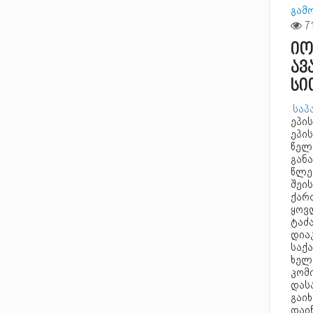
გამ
იო
ავ
სი
საპა
ეპის
ეპის
წელ
განა
წლე
შეის
ქართ
ყოვ
ტაძ
დიაკ
საქ
ხელი
კომი
დასა
გაიხ
დაინ