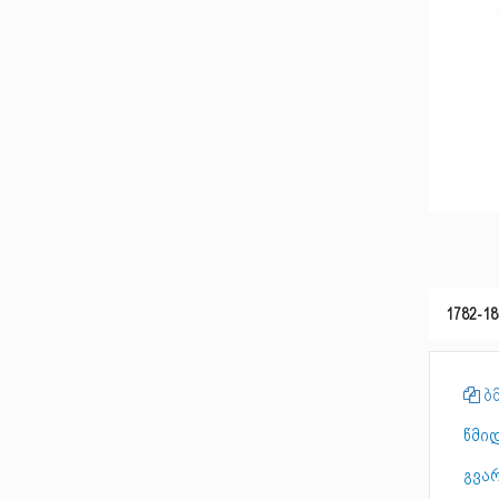
1782-18
ბმ
წმი
გვარ