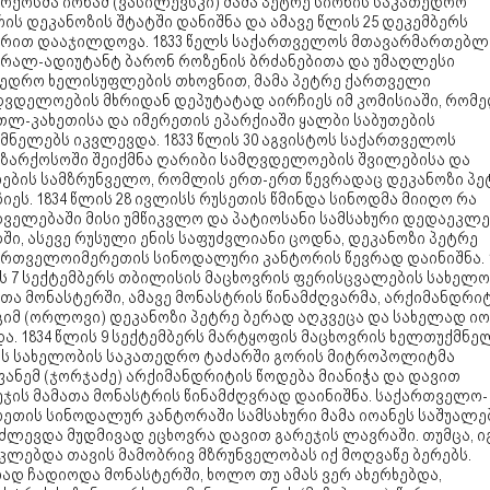
რქოსმა იონამ (ვასილევსკი) მამა პეტრე სიონის საკათედრო
ის დეკანოზის შტატში დანიშნა და ამავე წლის 25 დეკემბერს
ერით დააჯილდოვა. 1833 წელს საქართველოს მთავარმართებლ
ერალ-ადიუტანტ ბარონ როზენის ბრძანებითა და უმაღლესი
ხედრო ხელისუფლების თხოვნით, მამა პეტრე ქართველი
ღვდელოების მხრიდან დეპუტატად აირჩიეს იმ კომისიაში, რომ
თლ-კახეთისა და იმერეთის ეპარქიაში ყალბი საბუთების
ქმნელებს იკვლევდა. 1833 წლის 30 აგვისტოს საქართველოს
გზარქოსოში შეიქმნა ღარიბი სამღვდელოების შვილებისა და
ხების სამზრუნველო, რომლის ერთ-ერთ წევრადაც დეკანოზი პე
იეს. 1834 წლის 28 ივლისს რუსეთის წმინდა სინოდმა მიიღო რა
დველებაში მისი უმწიკვლო და პატიოსანი სამსახური დედაეკლე
ში, ასევე რუსული ენის საფუძვლიანი ცოდნა, დეკანოზი პეტრე
ართველოიმერეთის სინოდალური კანტორის წევრად დაინიშნა. 
ს 7 სექტემბერს თბილისის მაცხოვრის ფერისცვალების სახელო
თა მონასტერში, ამავე მონასტრის წინამძღვარმა, არქიმანდრი
გიმ (ორლოვი) დეკანოზი პეტრე ბერად აღკვეცა და სახელად იო
ა. 1834 წლის 9 სექტემბერს მარტყოფის მაცხოვრის ხელთუქმნე
ის სახელობის საკათედრო ტაძარში გორის მიტროპოლიტმა
ანემ (ჯორჯაძე) არქიმანდრიტის წოდება მიანიჭა და დავით
ეჯის მამათა მონასტრის წინამძღვრად დაინიშნა. საქართველო-
რეთის სინოდალურ კანტორაში სამსახური მამა იოანეს საშუალე
ძლევდა მუდმივად ეცხოვრა დავით გარეჯის ლავრაში. თუმცა, ი
კლებდა თავის მამობრივ მზრუნველობას იქ მოღვაწე ბერებს.
ად ჩადიოდა მონასტერში, ხოლო თუ ამას ვერ ახერხებდა,