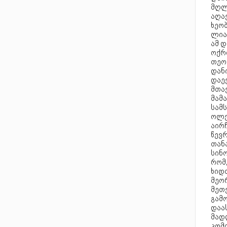
მღლ
აღავ
ხეობ
ლიახ
ამ დ
ოქრ
თეო
დანი
დაე
მთავ
მამ
სამს
ოლქ
აირ
წევრ
თან
სინ
რომ
ხიდთ
მეო
მეთ
გამო
დაას
მად
კომი