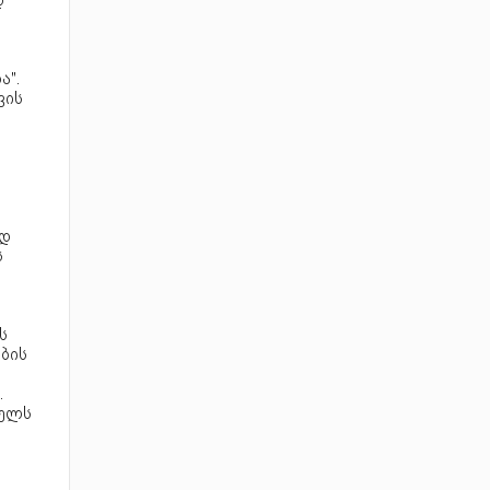
დ
".
ვის
ად
ს
ს
ების
.
წელს