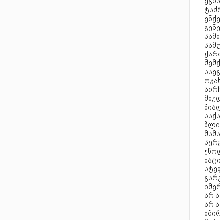
ეგზა
ტაძრ
ენქ
გენ
სამ
სამ
ქარ
შემ
საე
ოჯა
აირჩ
მხე
წიაღ
საქ
წლი
მამა
სერ
უწოდ
ხატ
სტეფ
გარ
იმე
არ ა
არ ა
ხშირ