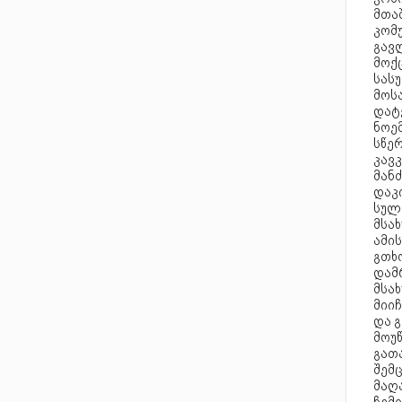
მთაშ
კომ
გავ
მოქ
სას
მოსა
დატვ
ნოე
სწერ
კავ
მან
დაკ
სულ
მსა
ამი
გთხ
დამ
მსა
მიიჩ
და გ
მოუწ
გათა
შემც
მაღ