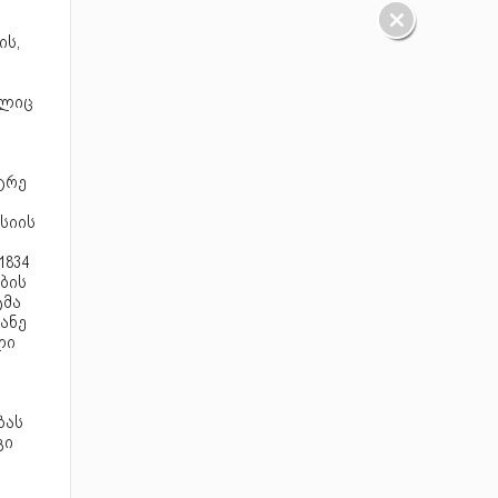
ის,
ელიც
ტრე
სიის
1834
ბის
ტმა
ანე
ლი
ბას
გი