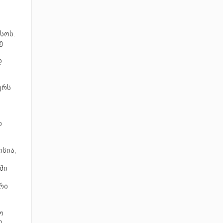
სოს.
ე
დ
ერს
ო
სია,
ში
რი
ო
ი