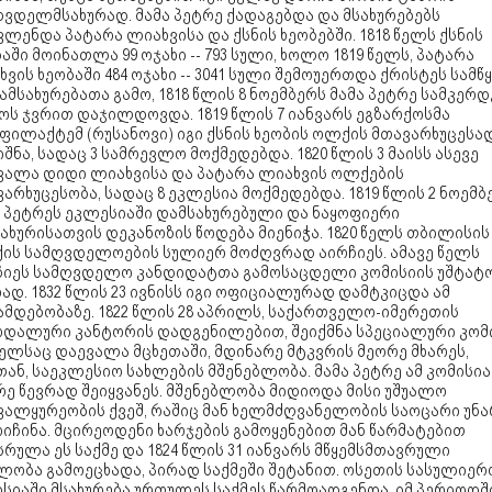
ვდელმსახურად. მამა პეტრე ქადაგებდა და მსახურებებს
ლენდა პატარა ლიახვისა და ქსნის ხეობებში. 1818 წელს ქსნის
აში მოინათლა 99 ოჯახი -- 793 სული, ხოლო 1819 წელს, პატარა
ვის ხეობაში 484 ოჯახი -- 3041 სული შემოუერთდა ქრისტეს სამწყ
ამსახურებათა გამო, 1818 წლის 8 ნოემბერს მამა პეტრე სამკერდ
ოს ჯვრით დაჯილდოვდა. 1819 წლის 7 იანვარს ეგზარქოსმა
ფილაქტემ (რუსანოვი) იგი ქსნის ხეობის ოლქის მთავარხუცესა
შნა, სადაც 3 სამრევლო მოქმედებდა. 1820 წლის 3 მაისს ასევე
ვალა დიდი ლიახვისა და პატარა ლიახვის ოლქების
არხუცესობა, სადაც 8 ეკლესია მოქმედებდა. 1819 წლის 2 ნოემბ
ა პეტრეს ეკლესიაში დამსახურებული და ნაყოფიერი
ახურისათვის დეკანოზის წოდება მიენიჭა. 1820 წელს თბილისის
ის სამღვდელოების სულიერ მოძღვრად აირჩიეს. ამავე წელს
ჩიეს სამღვდელო კანდიდატთა გამოსაცდელი კომისიის უშტატ
ად. 1832 წლის 23 ივნისს იგი ოფიციალურად დამტკიცდა ამ
ამდებობაზე. 1822 წლის 28 აპრილს, საქართველო-იმერეთის
ოდალური კანტორის დადგენილებით, შეიქმნა სპეციალური კომი
ელსაც დაევალა მცხეთაში, მდინარე მტკვრის მეორე მხარეს,
ან, საეკლესიო სახლების მშენებლობა. მამა პეტრე ამ კომისია
რე წევრად შეიყვანეს. მშენებლობა მიდიოდა მისი უშუალო
ვალყურეობის ქვეშ, რაშიც მან ხელმძღვანელობის საოცარი უნა
იჩინა. მცირეოდენი ხარჯების გამოყენებით მან წარმატებით
რულა ეს საქმე და 1824 წლის 31 იანვარს მწყემსმთავრული
ლობა გამოეცხადა, პირად საქმეში შეტანით. ოსეთის სასულიერ
სიაში მსახურება ურთულეს საქმეს წარმოადგენდა. იმ პერიოდშ