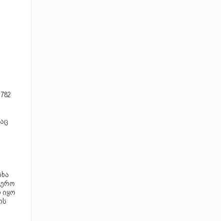
.
782
აც
სხა
იერო
 იყო
ლს