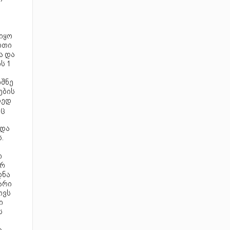
იყო
რთი
ა და
ს 1
იშნე
ების
ზედ
რც
 და
.
ო
არ
დნა
არი
ოვს
ი
ს
ნ