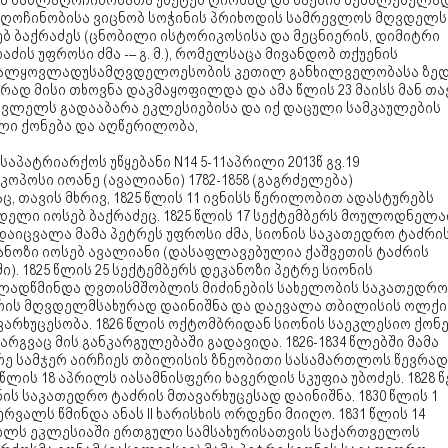
ის საბლაღოჩინოსათა უმეტეს ღირსად და საქმის შემძლებელა
ღოჩინობისა ვიცნობ სოჭინის პრიხოდის სამრევლოს მღვდელს
ებ ბაქრაძეს (ცნობილი ისტორიკოსისა და მეცნიერის, დიმიტრი
აძის უფროსი ძმა -– გ. მ.), რომელსაცა მივანდობ თქუენის
ალყოვლადუსამღვდელოესობის კეთილ განხილველობასა ზედა
რად მისი თხოვნა დაკმაყოფილდა და ამა წლის 23 მაისს მან თა
ცვლელს გადააბარა ეკლესიებისა და იქ დაცული სამკაულების
ლი ქონება და აღწერილობა,
 საპატრიარქოს უწყებანი N14 5-11აპრილი 2013წ გვ.19
კოპოსი იოანე (ავალიანი) 1782-1858 (გაგრძელება)
ც, თავის მხრივ, 1825 წლის 11 ივნისს წერილობით ადასტურებს
დელი იოსებ ბაქრაძეც. 1825 წლის 17 სექტემბერს მოულოდნელ
დაიცვალა მამა პეტრეს უფროსი ძმა, სიონის საკათედრო ტაძრი
ანოზი იოსებ ავალიანი (დასაფლავებულია ქაშვეთის ტაძრის
ი). 1825 წლის 25 სექტემბერს დეკანოზი პეტრე სიონის
ლადწმინდა ღვთისმშობლის მიძინების სახელობის საკათედრო
რის მღვდელმსახურად დაინიშნა და დაევალა თბილისის ოლქი
ვარხუცესობა. 1826 წლის ოქტომბრიდან სიონის საეკლესიო ქონ
არგვაც მის განკარგულებაში გადავიდა. 1826-1834 წლებში მამა
რე სამჯერ აირჩიეს თბილისის ზნეობითი სასამართლოს წევრად
 წლის 18 აპრილს იასამნისფერი ხავერდის სკუფია უბოძეს. 1828 
ის საკათედრო ტაძრის მთავარხუცესად დაინიშნა. 1830 წლის 1
რვალს წმინდა ანას II ხარისხის ორდენი მიიღო. 1831 წლის 14
ილს ეკლესიაში ერთგული სამსახურისათვის საქართველოს