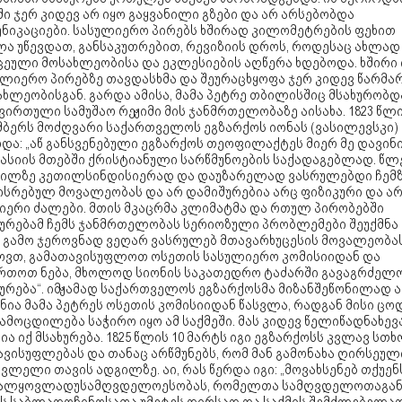
ი ჯერ კიდევ არ იყო გაყვანილი გზები და არ არსებობდა
უნიკაციები. სასულიერო პირებს ხშირად კილომეტრების ფეხით
ლა უწევდათ, განსაკუთრებით, რევიზიის დროს, როდესაც ახლად
ცეული მოსახლეობისა და ეკლესიების აღწერა ხდებოდა. ხშირი 
ულიერო პირებზე თავდასხმა და შეურაცხყოფა ჯერ კიდევ წარმა
ხლეობისგან. გარდა ამისა, მამა პეტრე თბილისშიც მსახურობდ
ირთული სამუშაო რეჟიმი მის ჯანმრთელობაზე აისახა. 1823 წლი
მბერს მოძღვარი საქართველოს ეგზარქოს იონას (ვასილევსკი)
და: „აწ განსვენებული ეგზარქოს თეოფილაქტეს მიერ მე დავინ
კასიის მთებში ქრისტიანული სარწმუნოების საქადაგებლად. წლ
ძილზე კეთილსინდისიერად და დაუზარელად ვასრულებდი ჩემ
ისრებულ მოვალეობას და არ დამიშურებია არც ფიზიკური და ა
იერი ძალები. მთის მკაცრმა კლიმატმა და რთულ პირობებში
ხურებამ ჩემს ჯანმრთელობას სერიოზული პრობლემები შეუქმნა
ს გამო ჯეროვნად ვეღარ ვასრულებ მთავარხუცესის მოვალეობას
ოვთ, გამათავისუფლოთ ოსეთის სასულიერო კომისიიდან და
რთოთ ნება, მხოლოდ სიონის საკათედრო ტაძარში გავაგრძელ
ხურება“. იმჟამად საქართველოს ეგზარქოსმა მიზანშეწონილად 
ნია მამა პეტრეს ოსეთის კომისიიდან წასვლა, რადგან მისი ცო
ამოცდილება საჭირო იყო ამ საქმეში. მას კიდევ წელიწადნახევ
ია იქ მსახურება. 1825 წლის 10 მარტს იგი ეგზარქოსს კვლავ სთხ
ვისუფლებას და თანაც არწმუნებს, რომ მან გამონახა ღირსეულ
ვლელი თავის ადგილზე. აი, რას წერდა იგი: „მოვახსენებ თქუენ
ალყოვლადუსამღვდელოესობას, რომელთა სამღვდელოთაგა