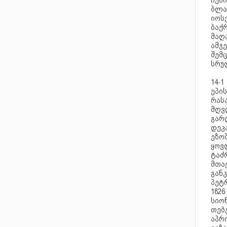
ჩემ
ბლა
იოს
ბაქრ
მაღ
ამჯე
შემ
სრუ
14-1
ეპის
რასა
მღვ
გარ
დეკ
ეზოშ
ყოვ
ტაძ
მთა
განკ
პეტ
1826
სიონ
თებე
აპრ