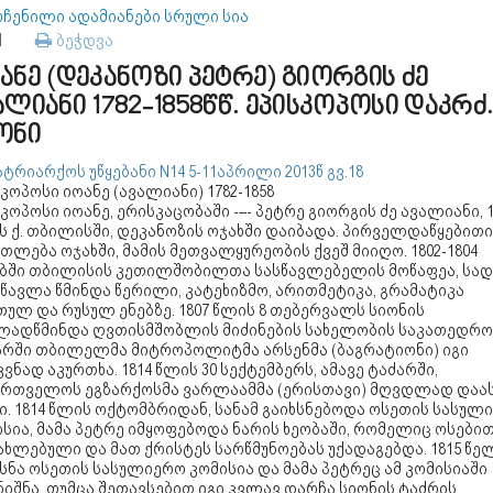
ოჩენილი ადამიანები სრული სია
71
ბეჭდვა
ანე (დეკანოზი პეტრე) გიორგის ძე
ალიანი 1782-1858წწ. ეპისკოპოსი დაკრძ
ონი
ტრიარქოს უწყებანი N14 5-11აპრილი 2013წ გვ.18
კოპოსი იოანე (ავალიანი) 1782-1858
კოპოსი იოანე, ერისკაცობაში -–- პეტრე გიორგის ძე ავალიანი, 1
ს ქ. თბილისში, დეკანოზის ოჯახში დაიბადა. პირველდაწყებითი
თლება ოჯახში, მამის მეთვალყურეობის ქვეშ მიიღო. 1802-1804
ბში თბილისის კეთილშობილთა სასწავლებელის მოწაფეა, სად
წავლა წმინდა წერილი, კატეხიზმო, არითმეტიკა, გრამატიკა
ულ და რუსულ ენებზე. 1807 წლის 8 თებერვალს სიონის
ლადწმინდა ღვთისმშობლის მიძინების სახელობის საკათედრო
არში თბილელმა მიტროპოლიტმა არსენმა (ბაგრატიონი) იგი
ვნად აკურთხა. 1814 წლის 30 სექტემბერს, ამავე ტაძარში,
ართველოს ეგზარქოსმა ვარლაამმა (ერისთავი) მღვდლად დაა
. 1814 წლის ოქტომბრიდან, სანამ გაიხსნებოდა ოსეთის სასულ
სია, მამა პეტრე იმყოფებოდა ნარის ხეობაში, რომელიც ოსებით
ხლებული და მათ ქრისტეს სარწმუნოებას უქადაგებდა. 1815 წე
სნა ოსეთის სასულიერო კომისია და მამა პეტრეც ამ კომისიაში
იშნა, თუმცა შეთავსებით იგი კვლავ დარჩა სიონის ტაძრის