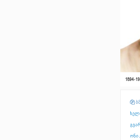
1894-19
ბმ
ხელ
გვა
ონი