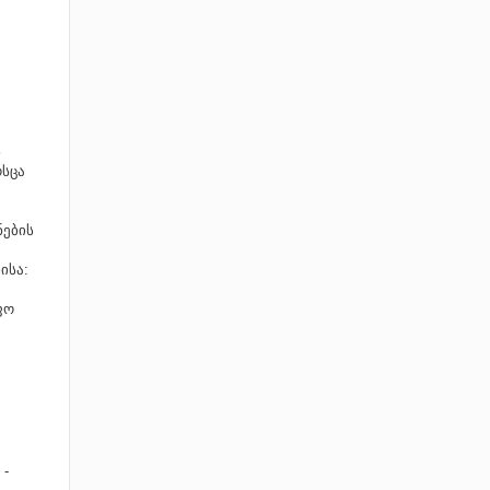
ს
სცა
ების
ისა:
ფო
 -