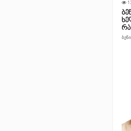
ბე
ხე
რა
ბენი