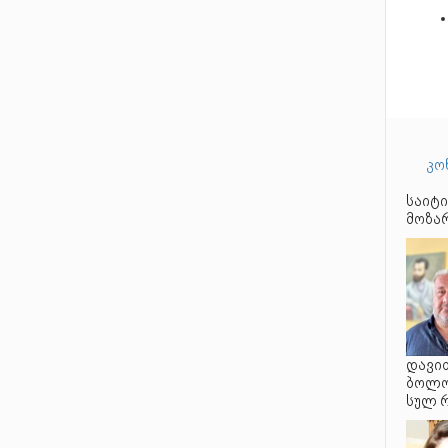
კო
საიტი
მოზარ
დავით
ბოლო 
სულ 