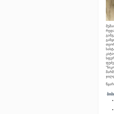
მუშა
რედა
გამგ
განყ
თეორ
სასტ
კატა
სფერ
ფუძე
"ნიკ
შარმ
ჯილდ
წყარ
ᲑᲘ