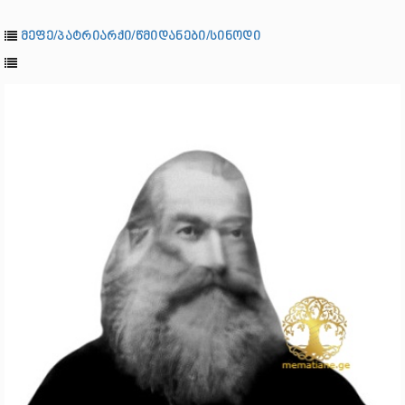
მეფე/პატრიარქი/წმიდანები/სინოდი