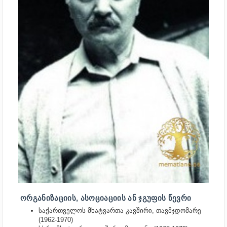
ᲝᲠᲒᲐᲜᲘᲖᲐᲪᲘᲘᲡ, ᲐᲡᲝᲪᲘᲐᲪᲘᲘᲡ ᲐᲜ ᲯᲒᲣᲤᲘᲡ ᲬᲔᲕᲠᲘ
საქართველოს მხატვართა კავშირი, თავმჯდომარე
(1962-1970)