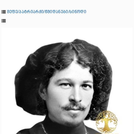
მეფე/პატრიარქი/წმიდანები/სინოდი