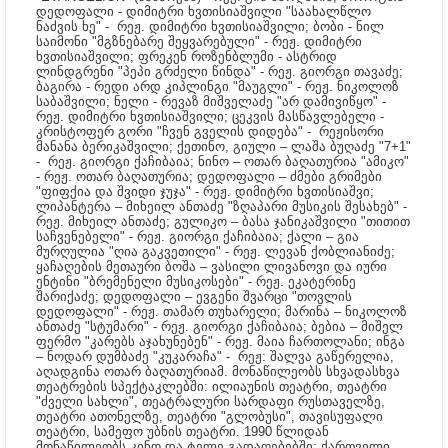
დედოფალი - დიმიტრი ხვთისიაშვილი "საახალწლო
ნაძვის ხე" - რეჟ. დიმიტრი ხვთისიაშვილი; ბობი - ნილ
საიმონი "მგზნებარე შეყვარებული" - რეჟ. დიმიტრი
ხვთისიაშვილი; ფრეკენ როზენბლუმი - ასტრიდ
ლინდგრენი "პეპი გრძელი წინდა" - რეჟ. გიორგი თავაძე;
ბაგირა - რედი არდ კიპლინგი "მაუგლი" - რეჟ. ნიკოლოზ
საბაშვილი; ნელი - რევაზ მიშველაძე "არ დამივიწყო" -
რეჟ. დიმიტრი ხვთისიაშვილი; ცეკვის მასწავლებელი -
კრისტოფერ გორი "ჩვენ გველის დიდება" - რეჟისორი
მანანა ბერიკაშვილი; ქეთინო, გიული – ლაშა ბუღაძე "7+1"
- რეჟ. გიორგი ქაჩიბაია; ნინო – ოთარ ბაღათურია "ამიკო"
- რეჟ. ოთარ ბაღათურია; დედოფალი – ძმები გრიმები
"ფიფქია და შვიდი ჯუჯა" - რეჟ. დიმიტრი ხვთისიაშვი;
ლიპანტერა – მიხეილ ანთაძე "ზღაპარი მუსიკის შესახებ" -
რეჟ. მიხეილ ანთაძე; გულიკო – ბასა ჯანიკაშვილი "თითით
საჩვენებელი" - რეჟ. გიორგი ქაჩიბაია; ქალი – გია
მურღულია "ღია გაკვეთილი" - რეჟ. ლევან ქობლიანიძე;
ყაჩაღების მეთაური ბოშა – ვასილი ლივანოვი და იური
ენტინი "ბრემენელი მუსიკოსები" - რეჟ. ეკატერინე
შარიქაძე; დედოფალი – ევგენი შვარცი "თოვლის
დედოფალი" - რეჟ. თამარ თუხარელი; მარინა – ნიკოლოზ
ანთაძე "სტუმარი" - რეჟ. გიორგი ქაჩიბაია; ბებია – მიშელ
ფერმო "კარებს აჯახუნებენ" - რეჟ. მაია ჩართოლანი; ინგა
– ნოდარ დუმბაძე "კუკარაჩა" - რეჟ: შალვა გაწერელია,
აღადგინა ოთარ ბაღათურიამ. მონაწილეობს სხვადასხვა
თეატრების სპექტაკლებში: ილიაუნის თეატრი, თეატრი
"ძველი სახლი", თეატრალური სარდაფი რუსთაველზე,
თეატრი ათონელზე, თეატრი "გლობუსი", თავისუფალი
თეატრი, სამეფო უბნის თეატრი.
1990 წლიდან
მონაწილეობს კინო და ტელე გადაღებებში: ქართველი