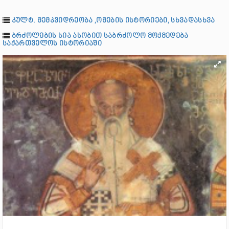
კულტ. მემკვიდრეობა ,ომების ისტორიები, სხვადასხვა
ბრძოლების სია ასობით საბრძოლო მოქმედება
საქართველოს ისტორიაში