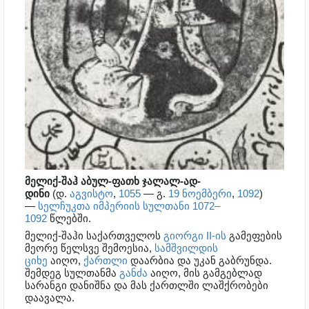
მელიქ-შაჰ აბულ-ფათხ ჯალალ-ად-
დინი
(დ.
აგვისტო
,
1055
— გ.
19 ნოემბერი
,
1092
)
—
სელჩუკთა იმპერიის
სულთანი
1072
–
1092
წლებში.
მელიქ-შაჰი საქართველოს
გიორგი II-ის
გამეფების
მეორე წელსვე შემოესია,
სამშვილდის
ციხე
აიღო,
ქართლი
დაარბია და უკან გაბრუნდა.
შემდეგ სულთანმა
განძა
აიღო, მის გამგებლად
სარანგი დანიშნა და მას ქართლში ლაშქრობები
დაავალა.