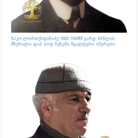
ნიკო ლორთქიფანიძე 1880-1944წწ გარდ. 64 წლის,
მწერალი, დაბ. სოფ. ჩუნეში, წყალტუბო, იმერეთი