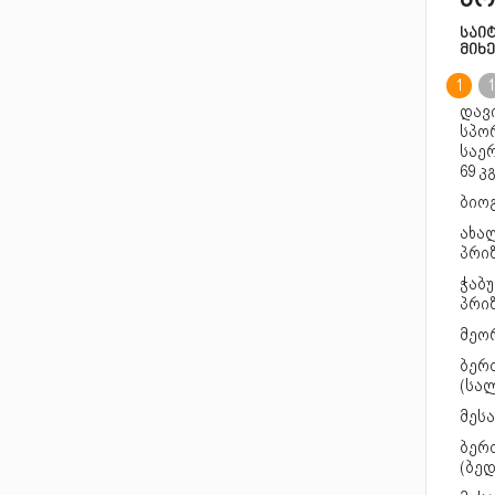
სო
საი
მიხ
1
1
დავ
სპო
საე
69 კგ
ბიო
ახა
პრიზ
ჭაბ
პრიზ
მეო
ბერ
(სალ
მესა
ბერ
(ბედ