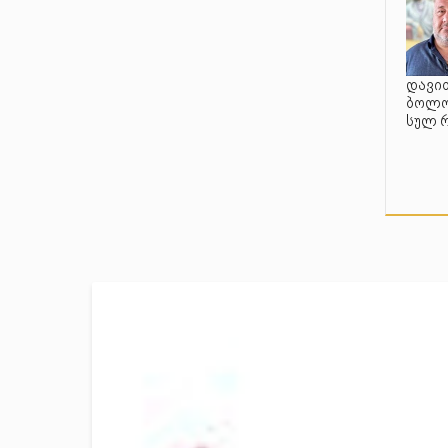
დავით
ბოლო 
სულ 