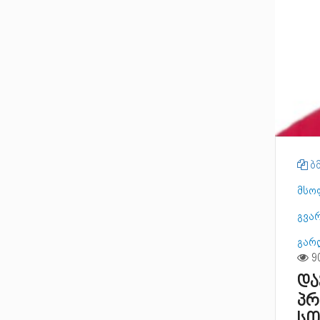
ბმ
მსო
გვა
გარ
და
პრ