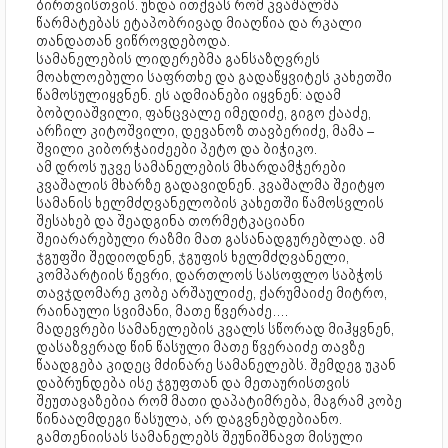
ბირთვისთვის. უნდა ითქვას რომ კვაშალმა
წარმატებას ეტაპობრივად მიაღწია და რკალი
თანდათან ვიწროვდებოდა.
სამანელების ლიდერებმა განსაზღვრეს
მოახლოებული საფრთხე და გადაწყვიტეს კახეთში
წამოსულიყვნენ. ეს ადმიანები იყვნენ: ადამ
ბობღიაშვილი, ფანცვალე იმედიძე, გიგო ქააძე,
არჩილ კიტოშვილი, დევანოზ თავბერიძე, მამა –
შვილი კიბორჭაიძეები პეტო და ბიჭიკო.
ამ დროს უკვე სამანელების მხარდამჭერები
კვაშალის მხარზე გადავიდნენ. კვაშალმა შეიტყო
სამანის ხელმძღვანელობის კახეთში წამოსვლის
შესახებ და შეადგინა თორმეტკაციანი
შეიარარებული რაზმი მათ გასანადგურებლად. ამ
ჯგუფში შედიოდნენ, ჯგუფის ხელმძღვანელი,
კომპარტიის წევრი, დართლოს სასოფლო საბჭოს
თავჯდომარე კობე არშაულიძე, ქარუმაიძე მიტრო,
რაინაული სვიმანი, მათე წვერაძე….
მადევრები სამანელების კვალს სწორად მიჰყვნენ,
დასაზვერად წინ წასული მათე წვერაიძე თავზე
წაადგება კიდეც მძინარე სამანელებს. შემდეგ უკან
დაბრუნდება ისე ჯგუფთან და მეთაურისთვის
შეუთავაზებია რომ მათი დაპატიმრება, მაგრამ კობე
წინააღმდეგი წასულა, არ დაგვნებდებიანო.
გამთენიისას სამანელებს შეუნიშნავთ მისული