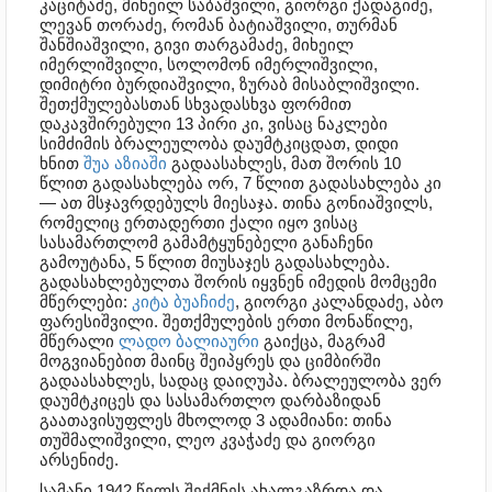
კაციტაძე, მიხეილ საბაშვილი, გიორგი ქადაგიძე,
ლევან თორაძე, რომან ბატიაშვილი, თურმან
შანშიაშვილი, გივი თარგამაძე, მიხეილ
იმერლიშვილი, სოლომონ იმერლიშვილი,
დიმიტრი ბურდიაშვილი, ზურაბ მისაბლიშვილი.
შეთქმულებასთან სხვადასხვა ფორმით
დაკავშირებული 13 პირი კი, ვისაც ნაკლები
სიმძიმის ბრალეულობა დაუმტკიცდათ, დიდი
ხნით
შუა აზიაში
გადაასახლეს, მათ შორის 10
წლით გადასახლება ორ, 7 წლით გადასახლება კი
— ათ მსჯავრდებულს მიესაჯა. თინა გონიაშვილს,
რომელიც ერთადერთი ქალი იყო ვისაც
სასამართლომ გამამტყუნებელი განაჩენი
გამოუტანა, 5 წლით მიუსაჯეს გადასახლება.
გადასახლებულთა შორის იყვნენ იმედის მომცემი
მწერლები:
კიტა ბუაჩიძე
, გიორგი კალანდაძე, აბო
ფარესიშვილი. შეთქმულების ერთი მონაწილე,
მწერალი
ლადო ბალიაური
გაიქცა, მაგრამ
მოგვიანებით მაინც შეიპყრეს და ციმბირში
გადაასახლეს, სადაც დაიღუპა. ბრალეულობა ვერ
დაუმტკიცეს და სასამართლო დარბაზიდან
გაათავისუფლეს მხოლოდ 3 ადამიანი: თინა
თუშმალიშვილი, ლეო კვაჭაძე და გიორგი
არსენიძე.
სამანი 1942 წელს შექმნეს ახალგაზრდა და