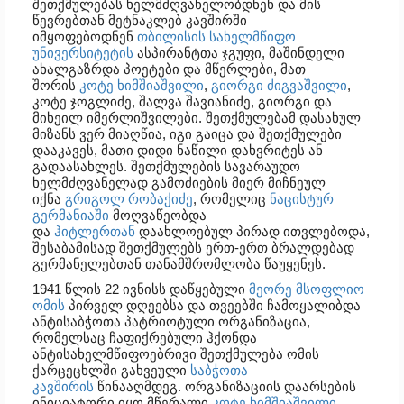
შეთქმულებას ხელმძღვანელობდნენ და მის
წევრებთან მეტნაკლებ კავშირში
იმყოფებოდნენ
თბილისის სახელმწიფო
უნივერსიტეტის
ასპირანტთა ჯგუფი, მაშინდელი
ახალგაზრდა პოეტები და მწერლები, მათ
შორის
კოტე ხიმშიაშვილი
,
გიორგი ძიგვაშვილი
,
კოტე ჯოგლიძე, შალვა შავიანიძე, გიორგი და
მიხეილ იმერლიშვილები. შეთქმულებამ დასახულ
მიზანს ვერ მიაღწია, იგი გაიცა და შეთქმულები
დააკავეს, მათი დიდი ნაწილი დახვრიტეს ან
გადაასახლეს. შეთქმულების სავარაუდო
ხელმძღვანელად გამოძიების მიერ მიჩნეულ
იქნა
გრიგოლ რობაქიძე
, რომელიც
ნაცისტურ
გერმანიაში
მოღვაწეობდა
და
ჰიტლერთან
დაახლოებულ პირად ითვლებოდა,
შესაბამისად შეთქმულებს ერთ-ერთ ბრალდებად
გერმანელებთან თანამშრომლობა წაუყენეს.
1941 წლის 22 ივნისს დაწყებული
მეორე მსოფლიო
ომის
პირველ დღეებსა და თვეებში ჩამოყალიბდა
ანტისაბჭოთა პატრიოტული ორგანიზაცია,
რომელსაც ჩაფიქრებული ჰქონდა
ანტისახელმწიფოებრივი შეთქმულება ომის
ქარცეცხლში გახვეული
საბჭოთა
კავშირის
წინააღმდეგ. ორგანიზაციის დაარსების
ინიციატორი იყო მწერალი
კოტე ხიმშიაშვილი
,