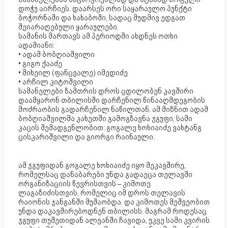
დოჭუ აირჩიეს. დაარსეს ორი საყარაულო პუნქტი
ბოჭორნაში და ხახაბოში, სადაც მუდმივ ედგათ
შეიარაღებული ყარაულები.
სამანის მართავს ამ პერიოდში ახდნეს ოთხი
ადამიანი:
• ადამ ბობღიაშვილი
• გიგო ქააძე
• მიხეილ (ფანცვალე) იმედიძე
• არჩილ კიტოშვილი
სამანელები ზამთრის დროს ცდილობენ კავშირი
დაამყარონ თბილისში დარჩენილ წინააღმდეგობის
მოძრაობის გადარჩენილ ნაწილთან. ამ მიზნით ადამ
ბობღიაშვილმა კახეთში გამოგზავნა ჯგუფი, სამი
კაცის შემადგენლობით: გოგალე ხოხიაიძე ვახტანგ
ცისკარიშვილი და გიორგი რაინაული.
ამ ჯგუფიდან გოგალე ხოხიაიძე იყო მეკავშირე,
რომელსაც დანაბარები უნდა გადაეცა თელავში
ორგანიზაციის წევრისთვის – კიმოთე
ლაგაზიძისთვის, რომელიც იმ დროს თელავის
რაიონის ჯანგანში მუშაობდა. და კიმოთეს მეშვეობით
უნდა დაკავშირებოდნენ თბილისს. მაგრამ როდესაც
ჯგუფი თუშეთიდან ალვანში ჩავიდა, უკვე სამი კვირის