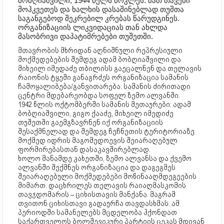
ბობღიაშვილი, 1944 წელს მოკლეს. მათ თავები
მოჰკვეთეს და ხალხის დასაშინებლად თუშთა
საგანგებოდ შეკრებილ კრებას წარუდგინეს.
ორგანიზაციის ლიკვიდაციას თან ახლდა
მასობრივი დაპატიმრებები თუშეთში.
მთავრობის მხრიდან აღნიშნული რეპრესიული
მოქმედებების შემდეგ ადამ ბობღიაშვილი და
მიხეილ იმედაძე თბილისს გაეცალნენ და თელავის
რაიონის ტყეში განაგრძეს ორგანიზაცია სამანის
ჩამოყალიბება/განვითარება. სამანის ძირითადი
ცენტრი მდებარეობდა სოფელ ზემო ალვანში.
1942 წლის ოქტომბერში სამანის მეთაურები: ადამ
ბობღიაშვილი, გიგო ქააძე, მიხეილ იმედიძე
თუშეთში გაემგზავრნენ იქ ორგანიზაციის
შესაქმნელად და შემდეგ ჩეჩნეთის ტერიტორიაზე
მოქმედ იდრის მაგომედოევის შეიარაღებულ
ფორმირებასთან დასაკავშირებლად.
ხოლო მანამდე კახეთში, ზემო ალვანსა და ქვემო
ალვანში შექმნეს ორგანიზაცია და დაგეგმეს
შეიარაღებული მოქმედებები მოწინააღმდეგეების
მიმართ. დაცხრილეს თელავის რაიაღმასკომის
თავჯდომარის – ციხისთავის მანქანა. მაგრამ
თვითონ ციხისთავი გადაურჩა თავდასხმას. ამ
პერიოდში სამანელებს მცდელობა ჰქონდათ
საქართველოს ბოლშევიკური პარტიის ცეკას მდივან