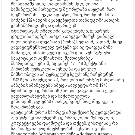
ჩხუბიანაშვილზე თავდასხმის მცდელობა.
სამანელები პირველად შტორლაში ასულან. მათ
მეგზურობას უწევდა პლატო უშიძე, რომლის მამა –
ბიძები 1924 წლის აჯანყებულთა თანადგომისათვის
გაასამართლეს და დახვრიტეს.
შტორლადან ომალოში გადავიდნენ, იქაურებს
დაელაპარაკნენ, საბჭოს თავჯდომარეს დანიელ
ბიღოიძეს და ლუარსაბ (როსა) მელაიძეს. და შემდეგ
გადავიდნენ სოფელ დოჭუში და იქ დაიდეს ბინა.
სამანელებმა სოფელ დოჭუში დაიწყეს აქტიური
სააგიტაციო საქმიანობა, შემოიკრიბეს
მხარდამჭერები. შეადგინეს 17 – 18 პუნქტიანი
პირობის ფურცელი – წესდება და ყოველ
მიმხრობილს ამ ფურცელზე ხელს აწერინებდნენ.
1942 წლის ზაფხულის პერიოდში ფრონტზე მიმდინარე
ამბები სამანელებს იმედს აძლევდა რომ 1943
წლისათვის გერმანიის ჯარები კავკასიონის ქედს
გადმოლახავდნენ და საქართველოს
განთავისუფლებას მოახდენდნენ ბოლშევიკური
მთავრობისგან.
აგიტაციის დროს სწორედ ამ ფაქტორზე კეთდებოდა
აქცენტი: „გაზაფხულზე გერმანელები შემოვლენ,
კოლექტივები დაიშლება და თქვენ, ვისთვისაც რა
წაურთმევია კოლმეურნეობას – ცხვარი, ცხენი,
მსხვილფეხა პირუტყვი თუ მიწა – მამული, ყველა