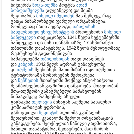
ნიჭიერმა
წოვა-თუშმა
პოეტმა
ადამ
ბობღიაშვილმა
(ალვანელი) და მისმა
მეგობარმა
მიხეილ იმედიძემ
მას შემდეგ, რაც
გაიცა წინამორბედი ფარული ორგანიზაცია,
რომელსაც მათი პედაგოგი,
თბილისის
სახელმწიფო უნივერსიტეტის
პროფესორი
მიხეილ
ზანდუკელი
თავკაცობდა. 1941 წელს სექტემბერში
ზანდუკელი და მისი თანამოაზრე 17 ასპირანტი
თბილისში დააპატიმრეს. 1942 წელს შემოდგომაზე
რეპრესიებს გადარჩენილმა
სამანელებმა
თბილისიდან
თავი დააღწიეს
და
კახეთს
, 1942 წელს ადრიან გაზაფხულზე
კი
თუშეთს
შეეხიზნენ. მათი მიზანი იყო თუშეთის
ტერიტორიაზე მომხრეების შემოკრება
და
ჩეჩნეთის
მთიანეთში მოქმედ ანტი-საბჭოთა
მეამბოხეებთან კავშირის დამყარება. მთავრობამ
მთა-თუშეთში გამაგრებული სამანელების
წინააღმდეგ რამდენიმე ასეული
გაგზავნა
თელავის
შინაგან საქმეთა სახალხო
კომისარიატის უფროსის,
გამოცდილი
ჩეკისტის
ალიოშა კვაშალის
მეთაურობით. კვაშალმა შეძლო ორგანიზაციის
განადგურება: შეთქმულთა ნაწილი გადმოიბირა,
ნაწილი დააპატიმრა, მეთაურები, მათ შორის