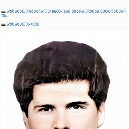
აფხაზეთი სამაჩბლო 1990წ-დან მებრძოლები ვეტერანები
შსს
აფხაზეთის ომი