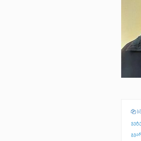
ბმ
ვეტ
გვა