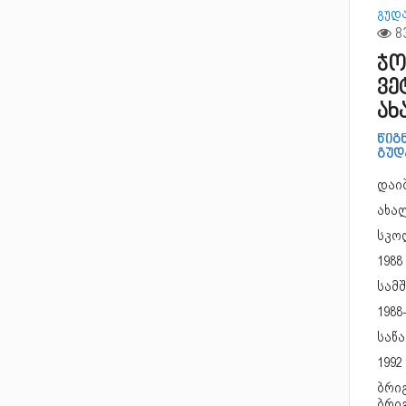
გუდ
ჯო
ვე
ახ
წიგ
გუდ
დაი
ახა
სკოლ
198
სამ
1988
საწ
1992
ბრიგ
ბრი