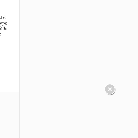
ს რ-
ელი
ბში.
.