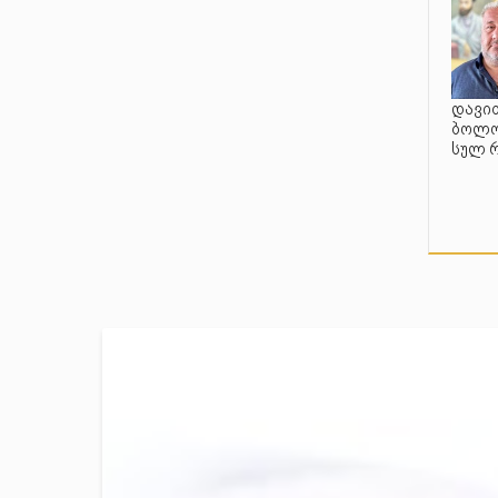
დავით
ბოლო 
სულ 