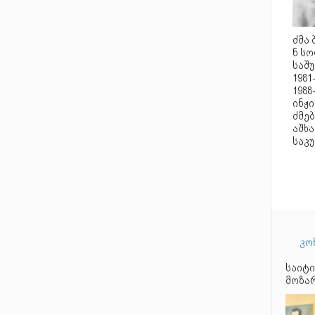
ძმა 
ნ ს
საშუ
198
1988
ინჟი
ძმებ
აშხა
საკ
კო
საიტი
მოზარ