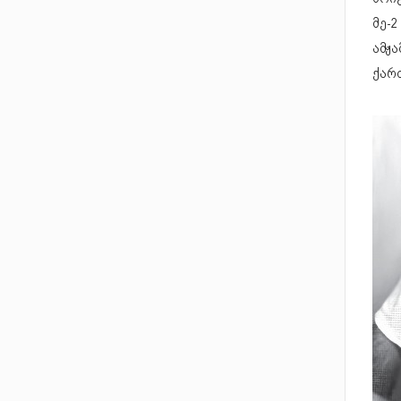
მე-2
ამჟ
ქარ